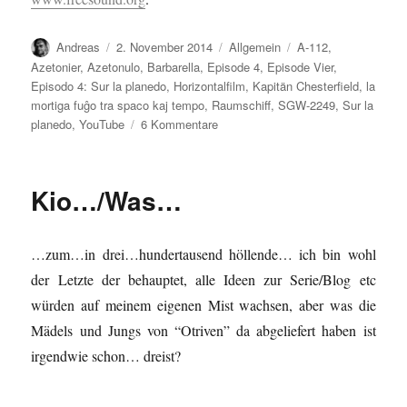
Autor
Veröffentlicht
Kategorien
Schlagwörter
Andreas
2. November 2014
Allgemein
A-112
,
am
Azetonier
,
Azetonulo
,
Barbarella
,
Episode 4
,
Episode Vier
,
Episodo 4: Sur la planedo
,
Horizontalfilm
,
Kapitän Chesterfield
,
la
mortiga fuĝo tra spaco kaj tempo
,
Raumschiff
,
SGW-2249
,
Sur la
zu
planedo
,
YouTube
6 Kommentare
Sur
la
planedo…/Auf
Kio…/Was…
dem
Planeten…
…zum…in drei…hundertausend höllende… ich bin wohl
der Letzte der behauptet, alle Ideen zur Serie/Blog etc
würden auf meinem eigenen Mist wachsen, aber was die
Mädels und Jungs von “Otriven” da abgeliefert haben ist
irgendwie schon… dreist?