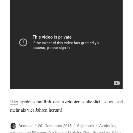
Hier
spukt
schnüffelt der Azetonier schließlich schon seit
mehr als vier Jahren herum!
Autor
Veröffentlicht
Kategorien
Schlagwörter
Andreas
28. Dezember 2016
Allgemein
Azetonier
,
am
azetonische Wochen
,
Azetonulo
,
Dreister Klau
,
Schweizer Käse