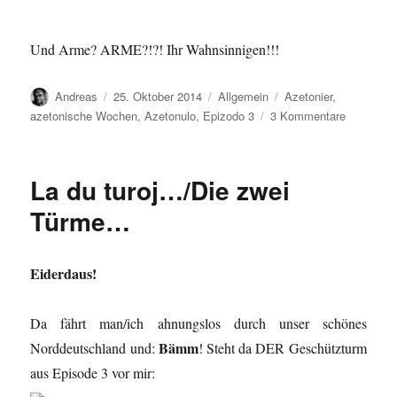
Und Arme? ARME?!?! Ihr Wahnsinnigen!!!
Autor
Veröffentlicht
Kategorien
Schlagwörter
Andreas
25. Oktober 2014
Allgemein
Azetonier
,
am
zu
azetonische Wochen
,
Azetonulo
,
Epizodo 3
3 Kommentare
Kio…/Wa
La du turoj…/Die zwei
Türme…
Eiderdaus!
Da fährt man/ich ahnungslos durch unser schönes
Bämm
Norddeutschland und:
! Steht da DER Geschützturm
aus Episode 3 vor mir: