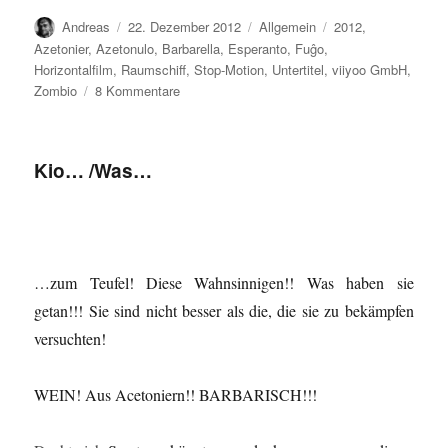
Autor
Veröffentlicht
Kategorien
Schlagwörter
Andreas
22. Dezember 2012
Allgemein
2012
,
am
Azetonier
,
Azetonulo
,
Barbarella
,
Esperanto
,
Fuĝo
,
Horizontalfilm
,
Raumschiff
,
Stop-Motion
,
Untertitel
,
viiyoo GmbH
,
zu
Zombio
8 Kommentare
Fuĝo…/
Die
Flucht
Kio… /Was…
…zum Teufel! Diese Wahnsinnigen!! Was haben sie
getan!!! Sie sind nicht besser als die, die sie zu bekämpfen
versuchten!
WEIN! Aus Acetoniern!! BARBARISCH!!!