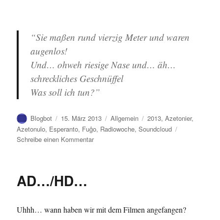
“Sie maßen rund vierzig Meter und waren
augenlos!
Und… ohweh riesige Nase und… äh…
schreckliches Geschnüffel
Was soll ich tun?”
Autor
Veröffentlicht
Kategorien
Schlagwörter
Blogbot
15. März 2013
Allgemein
2013
,
Azetonier
,
am
Azetonulo
,
Esperanto
,
Fuĝo
,
Radiowoche
,
Soundcloud
zu
Schreibe einen Kommentar
Ondoj
de
la
AD…/HD…
etero…
III/Wellen
aus
Uhhh… wann haben wir mit dem Filmen angefangen?
dem