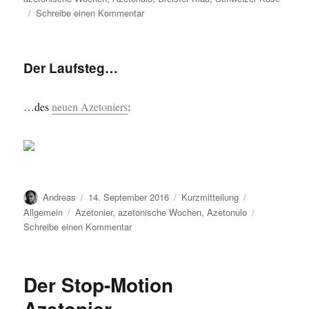
zu
Schreibe einen Kommentar
Äh…
Der Laufsteg…
…des
neuen Azetoniers
:
Autor
Veröffentlicht
Format
Kategorien
Andreas
14. September 2016
Kurzmitteilung
am
Schlagwörter
Allgemein
Azetonier
,
azetonische Wochen
,
Azetonulo
zu
Schreibe einen Kommentar
Der
Laufsteg…
Der Stop-Motion
Azetonier…