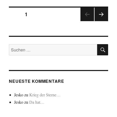
Seitennummerierung
SEITE
1
NÄC
der
HSTE
SEIT
Beiträge
E
SU
Suchen
nach:
NEUESTE KOMMENTARE
Jesko
zu
Krieg der Sterne…
Jesko
zu
Da hat…