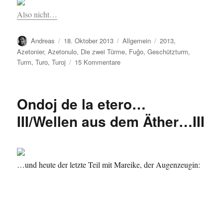
Also nicht…
Autor
Veröffentlicht
Kategorien
Schlagwörter
Andreas
18. Oktober 2013
Allgemein
2013
,
am
Azetonier
,
Azetonulo
,
Die zwei Türme
,
Fuĝo
,
Geschützturm
,
zu
Turm
,
Turo
,
Turoj
15 Kommentare
La
du
turoj…/Die
Ondoj de la etero…
zwei
Türme…
III/Wellen aus dem Äther…III
…und heute der letzte Teil mit Mareike, der Augenzeugin: