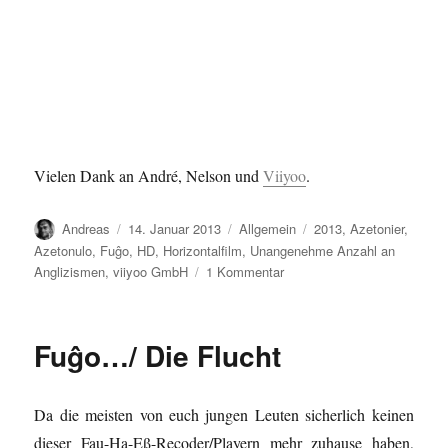
Vielen Dank an André, Nelson und
Viiyoo
.
Autor
Veröffentlicht
Kategorien
Schlagwörter
Andreas
14. Januar 2013
Allgemein
2013
,
Azetonier
,
am
Azetonulo
,
Fuĝo
,
HD
,
Horizontalfilm
,
Unangenehme Anzahl an
zu
Anglizismen
,
viiyoo GmbH
1 Kommentar
AD…/HD…
Fuĝo…/ Die Flucht
Da die meisten von euch jungen Leuten sicherlich keinen
dieser Fau-Ha-Eß-Recoder/Playern mehr zuhause haben,