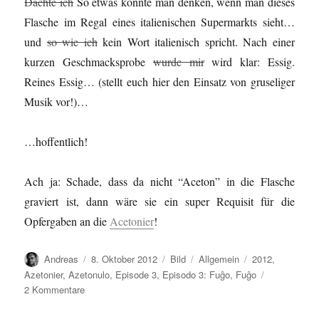
Dachte ich
So etwas könnte man denken, wenn man dieses
Flasche im Regal eines italienischen Supermarkts sieht…
und
so wie ich
kein Wort italienisch spricht. Nach einer
kurzen Geschmacksprobe
wurde mir
wird klar: Essig.
Reines Essig… (stellt euch hier den Einsatz von gruseliger
Musik vor!)…
…hoffentlich!
Ach ja: Schade, dass da nicht “Aceton” in die Flasche
graviert ist, dann wäre sie ein super Requisit für die
Opfergaben an die
Acetonier
!
Autor
Veröffentlicht
Format
Kategorien
Schlagwörter
Andreas
8. Oktober 2012
Bild
Allgemein
2012
,
am
Azetonier
,
Azetonulo
,
Episode 3
,
Episodo 3: Fuĝo
,
Fuĝo
zu
2 Kommentare
Kio…
/Was…