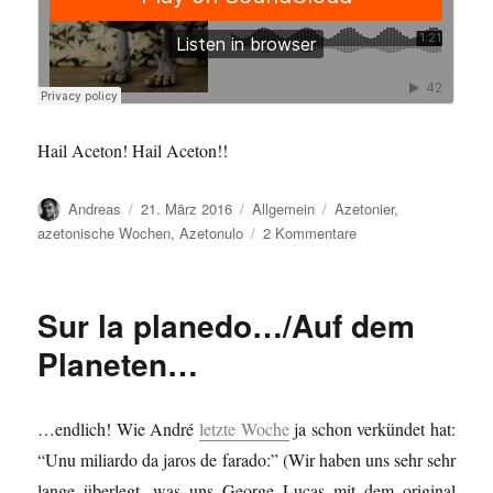
Hail Aceton! Hail Aceton!!
Autor
Veröffentlicht
Kategorien
Schlagwörter
Andreas
21. März 2016
Allgemein
Azetonier
,
am
zu
azetonische Wochen
,
Azetonulo
2 Kommentare
Der
Stop-
Motion
Sur la planedo…/Auf dem
Azetonier…
Planeten…
…endlich! Wie André
letzte Woche
ja schon verkündet hat:
“Unu miliardo da jaros de farado:” (Wir haben uns sehr sehr
lange überlegt, was uns George Lucas mit dem original