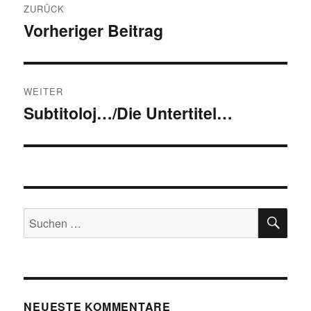
ZURÜCK
Vorheriger Beitrag
Vorheriger
Beitrag:
WEITER
Subtitoloj…/Die Untertitel…
Nächster
Beitrag:
SU
Suchen
nach:
NEUESTE KOMMENTARE