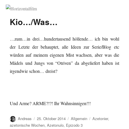
Horizontalfilm
Kio…/Was…
…zum…in drei…hundertausend höllende… ich bin wohl
der Letzte der behauptet, alle Ideen zur Serie/Blog etc
würden auf meinem eigenen Mist wachsen, aber was die
Mädels und Jungs von “Otriven” da abgeliefert haben ist
irgendwie schon… dreist?
Und Arme? ARME?!?! Ihr Wahnsinnigen!!!
Autor
Veröffentlicht
Kategorien
Schlagwörter
Andreas
25. Oktober 2014
Allgemein
Azetonier
,
am
azetonische Wochen
,
Azetonulo
,
Epizodo 3