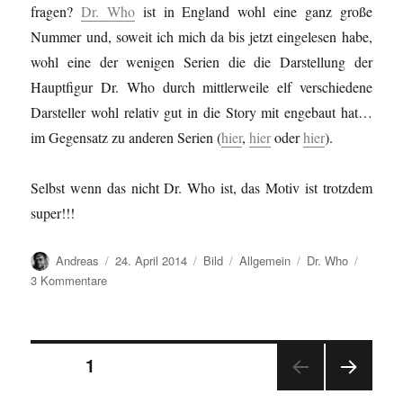
fragen?
Dr. Who
ist in England wohl eine ganz große
Nummer und, soweit ich mich da bis jetzt eingelesen habe,
wohl eine der wenigen Serien die die Darstellung der
Hauptfigur Dr. Who durch mittlerweile elf verschiedene
Darsteller wohl relativ gut in die Story mit engebaut hat…
im Gegensatz zu anderen Serien (
hier
,
hier
oder
hier
).
Selbst wenn das nicht Dr. Who ist, das Motiv ist trotzdem
super!!!
Autor
Veröffentlicht
Format
Kategorien
Schlagwörter
Andreas
24. April 2014
Bild
Allgemein
Dr. Who
am
zu
3 Kommentare
Doktoro
Kiuj…/Doctor
Who…
Seitennummerierung
SEITE
1
NÄC