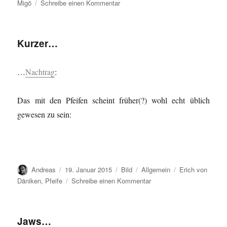
am
zu
Migö
Schreibe einen Kommentar
Fell…
Kurzer…
…
Nachtrag
:
Das mit den Pfeifen scheint früher(?) wohl echt üblich
gewesen zu sein:
Autor
Veröffentlicht
Format
Kategorien
Schlagwörter
Andreas
19. Januar 2015
Bild
Allgemein
Erich von
am
zu
Däniken
,
Pfeife
Schreibe einen Kommentar
Kurzer…
Jaws…