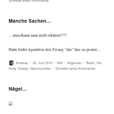
zu
Schreibe einen Kommentar
Na…
Manche Sachen…
…muss/kann man nicht erklären?!?!
Hatte leider irgendwie den Zwang “das” hier zu posten…
Autor
Veröffentlicht
Format
Kategorien
Schlagwörter
Andreas
25. Juni 2015
Bild
Allgemein
Berlin
,
Klo
am
zu
Andy
,
Kneipe
,
Namensvetter
Schreibe einen Kommentar
Manche
Sachen…
Nägel…