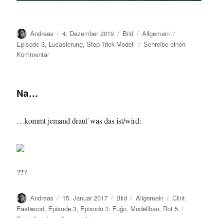
Autor
Veröffentlicht
Format
Kategorien
Schlagwörter
Andreas
4. Dezember 2019
Bild
Allgemein
am
Episode 3
,
Lucasierung
,
Stop-Trick-Modell
Schreibe einen
zu
Kommentar
Grundierung…
Na…
…kommt jemand drauf was das ist/wird:
???
Autor
Veröffentlicht
Format
Kategorien
Schlagwörter
Andreas
15. Januar 2017
Bild
Allgemein
Clint
am
Eastwood
,
Episode 3
,
Episodo 3: Fuĝo
,
Modellbau
,
Rot 5