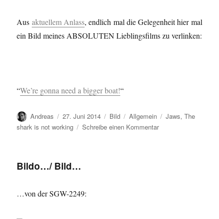
Aus
aktuellem Anlass
, endlich mal die Gelegenheit hier mal
ein Bild meines ABSOLUTEN Lieblingsfilms zu verlinken:
“
We’re gonna need a bigger boat!
“
Autor
Veröffentlicht
Format
Kategorien
Schlagwörter
Andreas
27. Juni 2014
Bild
Allgemein
Jaws
,
The
am
zu
shark is not working
Schreibe einen Kommentar
Jaws…
Bildo…/ Bild…
…von der SGW-2249: