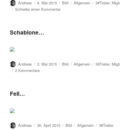
Autor
Veröffentlicht
Format
Kategorien
Schlagwörter
Andreas
4. Mai 2015
Bild
Allgemein
3#Trailer
,
Migö
am
zu
Schreibe einen Kommentar
Nägel…
Schablone…
Autor
Veröffentlicht
Format
Kategorien
Schlagwörter
Andreas
2. Mai 2015
Bild
Allgemein
3#Trailer
,
Migö
am
zu
2 Kommentare
Schablone…
Fell…
Autor
Veröffentlicht
Format
Kategorien
Schlagwörter
Andreas
30. April 2015
Bild
Allgemein
3#Trailer
,