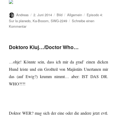
Autor
Veröffentlicht
Format
Kategorien
Schlagwörter
Andreas
2. Juni 2014
Bild
Allgemein
Episodo 4:
am
Sur la planedo
,
Ka-Booom
,
SWG-2249
Schreibe einen
zu
Kommentar
Bildo…/
Bild…
Doktoro Kiuj…/Doctor Who…
…ohje! Könnte sein, dass ich mir da grad’ einen dicken
Hund leiste und ein Großteil von Majästäts Unertanen mir
das (auf Ewig?) krumm nimmt… aber: IST DAS DR.
WHO?!?!
Doktor WER? mag sich der eine oder die andere jetzt evtl.