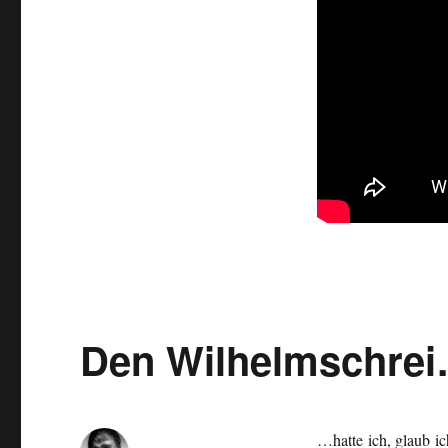
Den Wilhelmschre
…hatte ich, glaub i