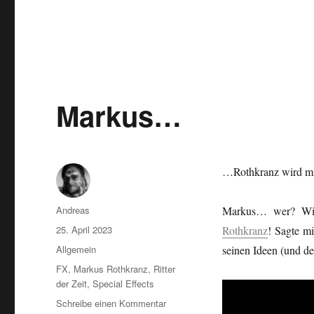
Markus…
…Rothkranz wird mi
Autor
Andreas
Markus… wer? Wird
Veröffentlicht
25. April 2023
Rothkranz
! Sagte m
am
Kategorien
Allgemein
seinen Ideen (und d
Schlagwörter
FX
,
Markus Rothkranz
,
Ritter
der Zeit
,
Special Effects
zu
Schreibe einen Kommentar