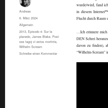
wurde/wird, fand ich
Autor
Andreas
in diesem Internet
Veröffentlicht
6. März 2024
Flucht durch Raum 
am
Kategorien
Allgemein
Schlagwörter
2013
,
Episodo 4: Sur la
…Ich erinnere mich 
planedo
,
James Blake
,
Post
DEN Schrei heranzuk
ses tagoj vi estos mortinta
,
davon zu finden), 
Wilhelm Scream
“Wilhelm-Scream” im 
zu
Schreibe einen Kommentar
Den
Wilhelmschrei…