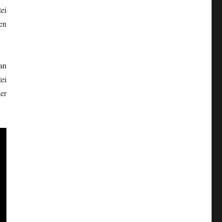
ei
en
an
ei
er