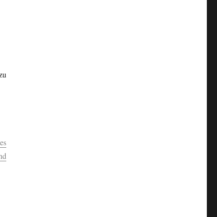
zu
es
nd