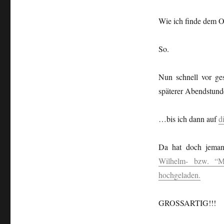
Wie ich finde dem
So.
Nun schnell vor ges
späterer Abendstund
…bis ich dann auf
d
Da hat doch jeman
Wilhelm- bzw. “Man
hochgeladen.
GROSSARTIG!!!