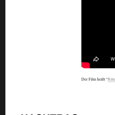
Markus…
Der Film heißt “
Ritt