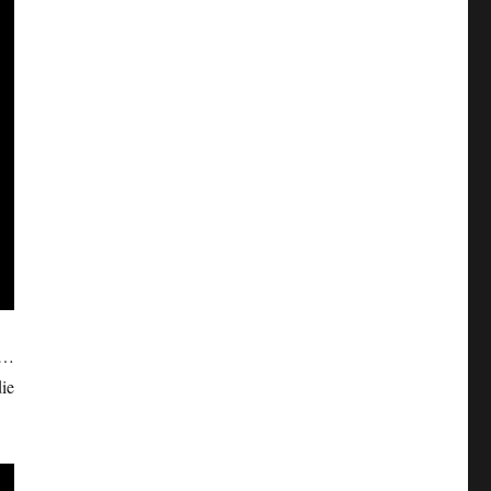
h…
ie