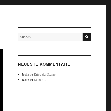
SUCHEN
Suchen
nach:
NEUESTE KOMMENTARE
Jesko
zu
Krieg der Sterne…
Jesko
zu
Da hat…