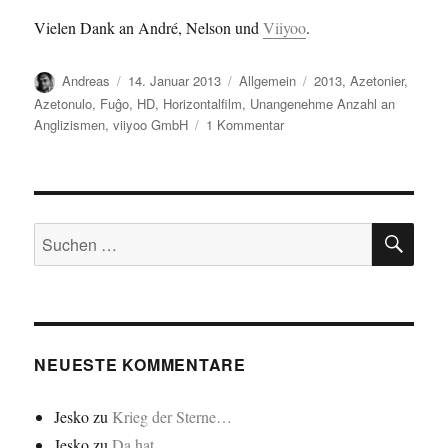
Vielen Dank an André, Nelson und
Viiyoo
.
Autor
Veröffentlicht
Kategorien
Schlagwörter
Andreas
14. Januar 2013
Allgemein
2013
,
Azetonier
,
am
Azetonulo
,
Fuĝo
,
HD
,
Horizontalfilm
,
Unangenehme Anzahl an
zu
Anglizismen
,
viiyoo GmbH
1 Kommentar
AD…/HD…
SU
Suchen
nach:
NEUESTE KOMMENTARE
Jesko
zu
Krieg der Sterne…
Jesko
zu
Da hat…