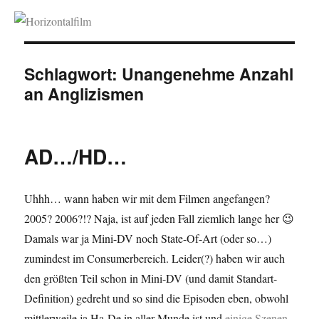
Horizontalfilm
Schlagwort:
Unangenehme Anzahl
an Anglizismen
AD…/HD…
Uhhh… wann haben wir mit dem Filmen angefangen?
2005? 2006?!? Naja, ist auf jeden Fall ziemlich lange her 😉
Damals war ja Mini-DV noch State-Of-Art (oder so…)
zumindest im Consumerbereich. Leider(?) haben wir auch
den größten Teil schon in Mini-DV (und damit Standart-
Definition) gedreht und so sind die Episoden eben, obwohl
mittlerweile ja Ha-De in aller Munde ist und
einige Szenen