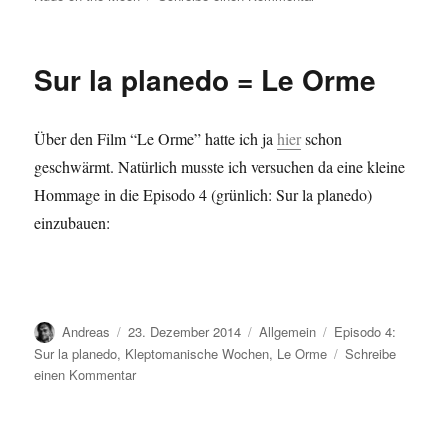
Horizontalfilm
=
Doris
Sur la planedo = Le Orme
Wishman
Über den Film “Le Orme” hatte ich ja
hier
schon
geschwärmt. Natürlich musste ich versuchen da eine kleine
Hommage in die Episodo 4 (grünlich: Sur la planedo)
einzubauen:
Autor
Veröffentlicht
Kategorien
Schlagwörter
Andreas
23. Dezember 2014
Allgemein
Episodo 4:
am
Sur la planedo
,
Kleptomanische Wochen
,
Le Orme
Schreibe
zu
einen Kommentar
Sur
la
planedo