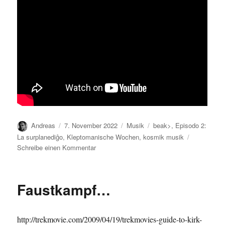
Autor
Veröffentlicht
Kategorien
Schlagwörter
Andreas
7. November 2022
Musik
beak>
,
Episodo 2:
am
La surplanediĝo
,
Kleptomanische Wochen
,
kosmik musik
zu
Schreibe einen Kommentar
Kosmik
Musik
=
Faustkampf…
La
surplanediĝo?
http://trekmovie.com/2009/04/19/trekmovies-guide-to-kirk-