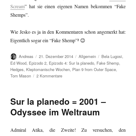
Scream
” hat sie einen eigenen Namen bekommen “Fake
Shemps”.
Wie Jesko es ja in den Kommentaren schon angemerkt hat:
Eigentlich sogar ein “Fake Shemp”² 😉
Autor
Veröffentlicht
Kategorien
Schlagwörter
Andreas
21. Dezember 2014
Allgemein
Bela Lugosi
,
am
Ed Wood
,
Epizodo 2
,
Epizodo 4: Sur la planedo
,
Fake Shemp
,
Hedges
,
Kleptomanische Wochen
,
Plan 9 from Outer Space
,
zu
Tom Mason
2 Kommentare
Das
Hedges-
Wesen
Sur la planedo = 2001 –
=
Tom
Odyssee im Weltraum
Mason
Admiral Atika, die Zweite! Zu versuchen, den