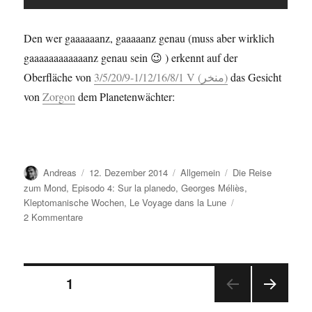
Den wer gaaaaaanz, gaaaaanz genau (muss aber wirklich
gaaaaaaaaaaaanz genau sein 😉 ) erkennt auf der
Oberfläche von
3/5/20/9-1/12/16/8/1 V (منخر)
das Gesicht
von
Zorgon
dem Planetenwächter:
Autor
Veröffentlicht
Kategorien
Schlagwörter
Andreas
12. Dezember 2014
Allgemein
Die Reise
am
zum Mond
,
Episodo 4: Sur la planedo
,
Georges Méliès
,
Kleptomanische Wochen
,
Le Voyage dans la Lune
zu
2 Kommentare
Sur
la
planedo
Seitennummerierung
=
SEITE
1
Le
Voyage
NÄC