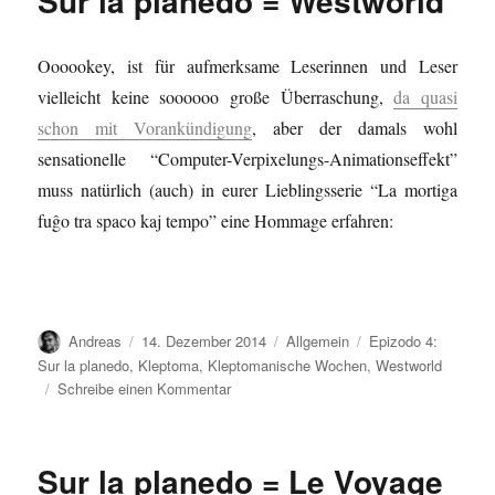
Sur la planedo = Westworld
Terrore
nello
Oooookey, ist für aufmerksame Leserinnen und Leser
spazio
vielleicht keine soooooo große Überraschung,
da quasi
schon mit Vorankündigung
, aber der damals wohl
sensationelle “Computer-Verpixelungs-Animationseffekt”
muss natürlich (auch) in eurer Lieblingsserie “La mortiga
fuĝo tra spaco kaj tempo” eine Hommage erfahren:
Autor
Veröffentlicht
Kategorien
Schlagwörter
Andreas
14. Dezember 2014
Allgemein
Epizodo 4:
am
Sur la planedo
,
Kleptoma
,
Kleptomanische Wochen
,
Westworld
zu
Schreibe einen Kommentar
Sur
la
planedo
Sur la planedo = Le Voyage
=