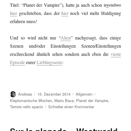
Titel: “Planet der Vampire”), hatte ja auch schon
irgendwo
hier
geschrieben, dass der
hier
noch viel mehr Huldigung
erfahren muss!
Und so wird nicht nur “
Alien
” nachgesagt, dass einige
Szenen und/oder Einstellungen Szenen/Einstellungen
erschreckend ähnlich sehen sondern auch eben die
vierte
Episode
eurer
Lieblingsserie
:
Autor
Veröffentlicht
Kategorien
Schlagwörter
Andreas
15. Dezember 2014
Allgemein
am
Kleptomanische Wochen
,
Mario Bava
,
Planet der Vampire
,
zu
Terrore nello spazio
Schreibe einen Kommentar
Sur
la
planedo
=