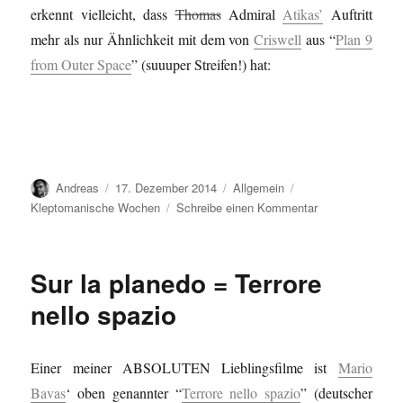
im
erkennt vielleicht, dass
Thomas
Admiral
Atikas’
Auftritt
Weltraum
mehr als nur Ähnlichkeit mit dem von
Criswell
aus “
Plan 9
from Outer Space
” (suuuper Streifen!) hat:
Autor
Veröffentlicht
Kategorien
Schlagwörter
Andreas
17. Dezember 2014
Allgemein
am
zu
Kleptomanische Wochen
Schreibe einen Kommentar
Admiral
Atika
=
Sur la planedo = Terrore
Criswell
nello spazio
Einer meiner ABSOLUTEN Lieblingsfilme ist
Mario
Bavas
‘ oben genannter “
Terrore nello spazio
” (deutscher