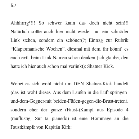
fu/
Ahhhrrrg²!!! So schwer kann das doch nicht sein!!!
Natürlich sollte auch hier nicht wieder nur ein schnöder
Link stehen, sondern ein schöner(?) Eintrag zur Rubrik
“Klaptomanische Wochen”, diesmal mit dem, ihr könnt’ es
euch evtl. beim Link-Namen schon denken (ich glaube, den
hatte ich hier auch schon mal verlinkt): Shatner-Kick.
Wobei es sich wohl nicht um DEN Shatner-Kick handelt
(das ist wohl dieses Aus-dem-Laufen-in-die-Luft-springen-
und-dem-Gegner-mit beiden-Füßen-gegen-die-Brust-treten),
sondern eher der ganze (Faust-)Kampf aus Episode 4
(rauflustig: Sur la planedo) ist eine Hommage an die
Faustkämpfe von Kapitän Kirk: