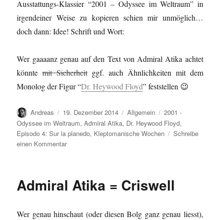
Ausstattungs-Klassier “2001 – Odyssee im Weltraum” in
irgendeiner Weise zu kopieren schien mir unmöglich…
doch dann: Idee! Schrift und Wort:
Wer gaaaanz genau auf den Text von Admiral Atika achtet
könnte
mit Sicherheit
ggf. auch Ähnlichkeiten mit dem
Monolog der Figur “
Dr. Heywood Floyd
” feststellen 😉
Autor
Veröffentlicht
Kategorien
Schlagwörter
Andreas
19. Dezember 2014
Allgemein
2001 -
am
Odyssee im Weltraum
,
Admiral Atika
,
Dr. Heywood Floyd
,
Episodo 4: Sur la planedo
,
Kleptomanische Wochen
Schreibe
zu
einen Kommentar
Sur
la
planedo
Admiral Atika = Criswell
=
2001
–
Wer genau hinschaut (oder diesen Bolg ganz genau liesst),
Odyssee