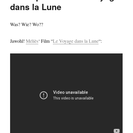
Westworld
dans la Lune
Was? Wie? Wo??
Jawohl!
Méliès
‘ Film “
Le Voyage dans la Lune
“: