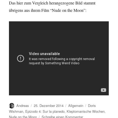
Das hier zum Vergleich herangezogene Bild stammt
übrigens aus ihrem Film “Nude on the Moon”:
Autor
Veröffentlicht
Kategorien
Schlagwörter
Andreas
25. Dezember 2014
Allgemein
Doris
am
Wishman
,
Epizodo 4: Sur la planedo
,
Kleptomanische Wochen
,
zu
Nude on the Moon
Schreibe einen Kommentar