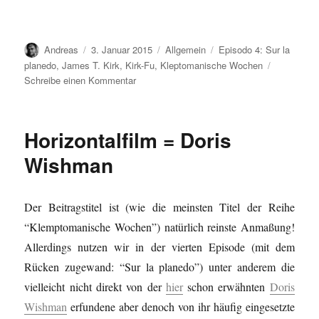
Autor
Veröffentlicht
Kategorien
Schlagwörter
Andreas
3. Januar 2015
Allgemein
Episodo 4: Sur la
am
planedo
,
James T. Kirk
,
Kirk-Fu
,
Kleptomanische Wochen
zu
Schreibe einen Kommentar
Faustkampf…
Horizontalfilm = Doris
Wishman
Der Beitragstitel ist (wie die meinsten Titel der Reihe
“Klemptomanische Wochen”) natürlich reinste Anmaßung!
Allerdings nutzen wir in der vierten Episode (mit dem
Rücken zugewand: “Sur la planedo”) unter anderem die
vielleicht nicht direkt von der
hier
schon erwähnten
Doris
Wishman
erfundene aber denoch von ihr häufig eingesetzte