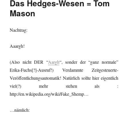
Das Hedges-Wesen = Tom
=
Le
Mason
Orme
Nachtrag:
Aaargh!
(Also nicht DER “
Aargh
“, sonder der “ganz normale”
Erika-Fuchs[?]-Ausruf!) Verdammte Zeitgesteuerte-
Veröffentlichungsautomatik! Natürlich sollte hier eigentlich
viel(?) mehr stehen als :
http://en.wikipedia.org/wiki/Fake_Shemp…
…nämlich: