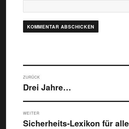
Beitragsnavigation
ZURÜCK
Drei Jahre…
Vorheriger
Beitrag:
WEITER
Sicherheits-Lexikon für all
Nächster