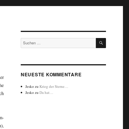
SUCHEN
Suchen
nach:
NEUESTE KOMMENTARE
er
he
Jesko
zu
Krieg der Sterne…
Jesko
zu
Da hat…
ch
m-
),