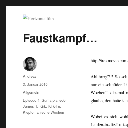
Horizontalfilm
SciFi, Horror, B-Movies, Stop-Motion, Animation, Musik
Faustkampf…
http://trekmovie.com
Autor
Andreas
Ahhhrrrg²!!! So sch
Veröffentlicht
3. Januar 2015
nur ein schnöder Li
am
Kategorien
Allgemein
Wochen”, diesmal m
Schlagwörter
Episodo 4: Sur la planedo
,
glaube, den hatte ich
James T. Kirk
,
Kirk-Fu
,
Kleptomanische Wochen
Wobei es sich wohl
Laufen-in-die-Luft