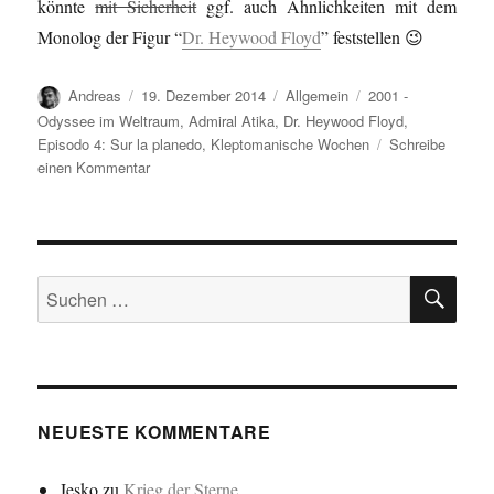
könnte
mit Sicherheit
ggf. auch Ähnlichkeiten mit dem
Monolog der Figur “
Dr. Heywood Floyd
” feststellen 😉
Autor
Veröffentlicht
Kategorien
Schlagwörter
Andreas
19. Dezember 2014
Allgemein
2001 -
am
Odyssee im Weltraum
,
Admiral Atika
,
Dr. Heywood Floyd
,
Episodo 4: Sur la planedo
,
Kleptomanische Wochen
Schreibe
zu
einen Kommentar
Sur
la
planedo
=
SU
2001
Suchen
–
nach:
Odyssee
im
Weltraum
NEUESTE KOMMENTARE
Jesko
zu
Krieg der Sterne…