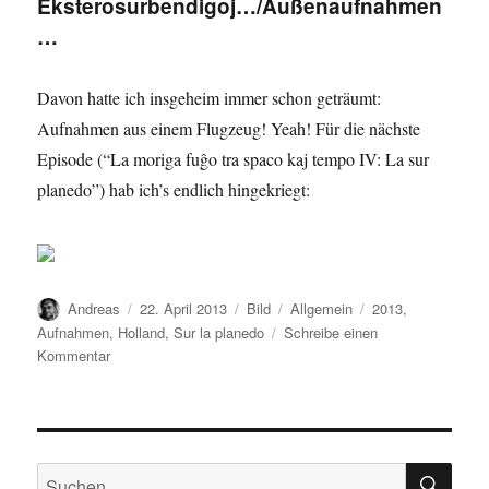
Eksterosurbendigoj…/Außenaufnahmen
…
Davon hatte ich insgeheim immer schon geträumt:
Aufnahmen aus einem Flugzeug! Yeah! Für die nächste
Episode (“La moriga fuĝo tra spaco kaj tempo IV: La sur
planedo”) hab ich’s endlich hingekriegt:
Autor
Veröffentlicht
Format
Kategorien
Schlagwörter
Andreas
22. April 2013
Bild
Allgemein
2013
,
am
Aufnahmen
,
Holland
,
Sur la planedo
Schreibe einen
zu
Kommentar
Eksterosurbendigoj…/Außenaufnahmen…
SU
Suchen