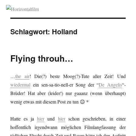
Horizontalfilm
Schlagwort:
Holland
Flying throuh…
…
the air
! Die(?) beste Moog(?)-Tute aller Zeit! Und
wiedermal
ein sen-sa-tio-nell-er Song der “
De Angelis
“-
Brüder! Hat aber (leider!) nur gaaanz (wenn überhaupt)
wenig etwas mit diesem Post zu tun 😉 *
Hatte es ja
hier
und
hier
schon geschrieben, in einer
hoffentlich irgendwann möglichen Filmlangfassung der
tödlichen Flucht durch Zeit und Raum hätte ich den Auftritt