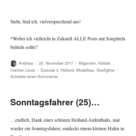
Sieht, find ich, vielversprechend aus!
*Wobei ich vielleicht in Zukunft ALLE Posts mit Songtiteln
betiteln sollte?
Autor
Veröffentlicht
Kategorien
Andreas
20. November 2017
Allgemein
,
Kleider
am
Schlagwörter
machen Leute
Episode 3
,
Holland
,
Modellbau
,
Starfighter
zu
Schreibe einen Kommentar
Flying
throuh…
Sonntagsfahrer (25)…
…endlich, Dank eines schönen Holland-Aufenthalts, mal
wieder ein Sonntagsfahrer, entdeckt einem kleinen Hafen in