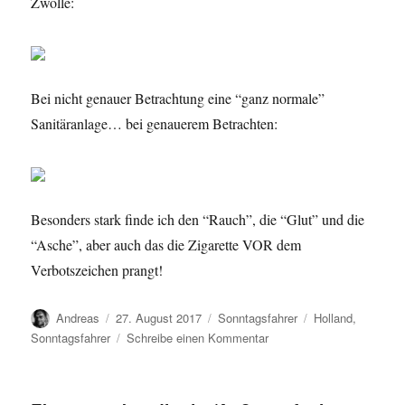
Zwolle:
Bei nicht genauer Betrachtung eine “ganz normale”
Sanitäranlage… bei genauerem Betrachten:
Besonders stark finde ich den “Rauch”, die “Glut” und die
“Asche”, aber auch das die Zigarette VOR dem
Verbotszeichen prangt!
Autor
Veröffentlicht
Kategorien
Schlagwörter
Andreas
27. August 2017
Sonntagsfahrer
Holland
,
am
zu
Sonntagsfahrer
Schreibe einen Kommentar
Sonntagsfahrer
(25)
…