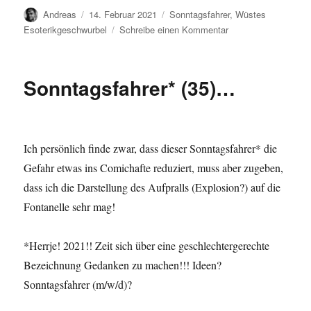
Autor
Veröffentlicht
Kategorien
Andreas
14. Februar 2021
Sonntagsfahrer
,
Wüstes
am
zu
Esoterikgeschwurbel
Schreibe einen Kommentar
Sonntagsfahrer
(36)
…
Sonntagsfahrer* (35)…
Ich persönlich finde zwar, dass dieser Sonntagsfahrer* die
Gefahr etwas ins Comichafte reduziert, muss aber zugeben,
dass ich die Darstellung des Aufpralls (Explosion?) auf die
Fontanelle sehr mag!
*Herrje! 2021!! Zeit sich über eine geschlechtergerechte
Bezeichnung Gedanken zu machen!!! Ideen?
Sonntagsfahrer (m/w/d)?