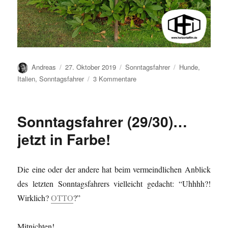
Autor
Veröffentlicht
Kategorien
Schlagwörter
Andreas
27. Oktober 2019
Sonntagsfahrer
Hunde
,
am
zu
Italien
,
Sonntagsfahrer
3 Kommentare
Sonntagsfahrer
(31)
…
Sonntagsfahrer (29/30)…
jetzt in Farbe!
Die eine oder der andere hat beim vermeindlichen Anblick
des letzten Sonntagsfahrers vielleicht gedacht: “Uhhhh?!
Wirklich?
OTTO
?”
Mitnichten!