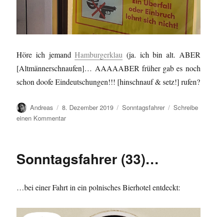
Höre ich jemand
Hamburgerklau
(ja. ich bin alt. ABER
[Altmännerschnaufen]… AAAAABER früher gab es noch
schon doofe Eindeutschungen!!! [hinschnauf & setz!] rufen?
Autor
Veröffentlicht
Kategorien
Andreas
8. Dezember 2019
Sonntagsfahrer
Schreibe
am
zu
einen Kommentar
Sonntagsfahrer
(34)
…
Sonntagsfahrer (33)…
…bei einer Fahrt in ein polnisches Bierhotel entdeckt: