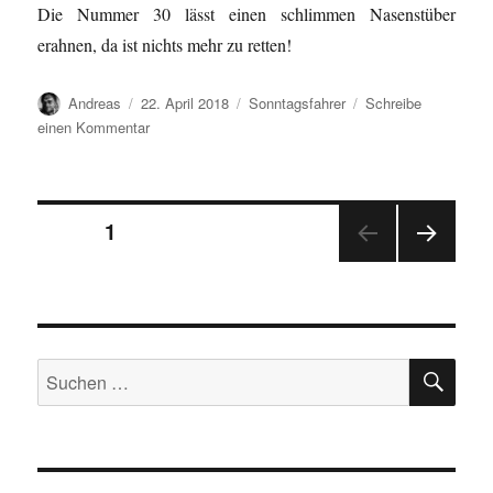
Die Nummer 30 lässt einen schlimmen Nasenstüber
erahnen, da ist nichts mehr zu retten!
Autor
Veröffentlicht
Kategorien
Andreas
22. April 2018
Sonntagsfahrer
Schreibe
am
zu
einen Kommentar
Sonntagsfahrer
(29/30)
…
Seitennummerierung
jetzt
SEITE
1
in
Farbe!
NÄC
der
HSTE
SEIT
Beiträge
E
SU
Suchen
nach: