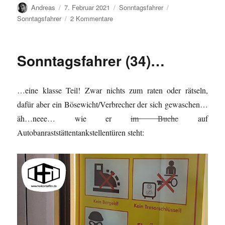
Autor
Veröffentlicht
Kategorien
Schlagwörter
Andreas
7. Februar 2021
Sonntagsfahrer
am
zu
Sonntagsfahrer
2 Kommentare
Sonntagsfahrer*
(35)
…
Sonntagsfahrer (34)…
…eine klasse Teil! Zwar nichts zum raten oder rätseln,
dafür aber ein Bösewicht/Verbrecher der sich gewaschen…
äh…neee… wie er
im Buche
auf
Autobanraststättentankstellentüren steht: