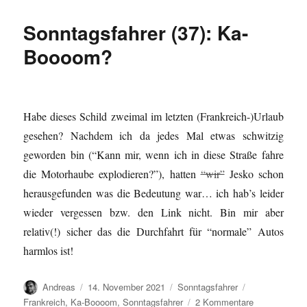
(38):
Parken
Sonntagsfahrer (37): Ka-
hier
auch
Boooom?
für
Lichtrenner?
Habe dieses Schild zweimal im letzten (Frankreich-)Urlaub
gesehen? Nachdem ich da jedes Mal etwas schwitzig
geworden bin (“Kann mir, wenn ich in diese Straße fahre
die Motorhaube explodieren?”), hatten
“wir”
Jesko schon
herausgefunden was die Bedeutung war… ich hab’s leider
wieder vergessen bzw. den Link nicht. Bin mir aber
relativ(!) sicher das die Durchfahrt für “normale” Autos
harmlos ist!
Autor
Veröffentlicht
Kategorien
Schlagwörter
Andreas
14. November 2021
Sonntagsfahrer
am
zu
Frankreich
,
Ka-Boooom
,
Sonntagsfahrer
2 Kommentare