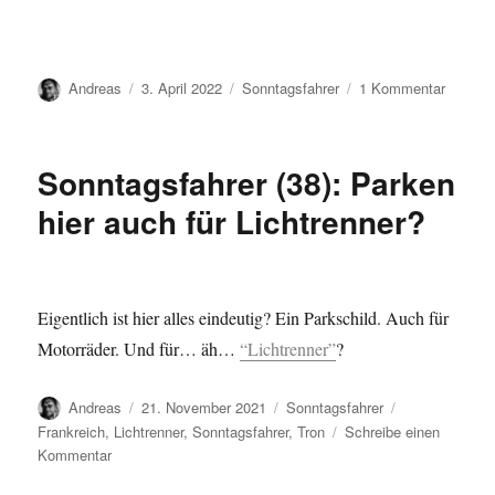
Autor
Veröffentlicht
Kategorien
zu
Andreas
3. April 2022
Sonntagsfahrer
1 Kommentar
am
Sonntag
(39)
…
Sonntagsfahrer (38): Parken
hier auch für Lichtrenner?
Eigentlich ist hier alles eindeutig? Ein Parkschild. Auch für
Motorräder. Und für… äh…
“Lichtrenner”
?
Autor
Veröffentlicht
Kategorien
Schlagwörter
Andreas
21. November 2021
Sonntagsfahrer
am
Frankreich
,
Lichtrenner
,
Sonntagsfahrer
,
Tron
Schreibe einen
zu
Kommentar
Sonntagsfahrer