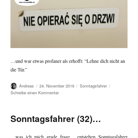
…und war etwas profaner als erhofft: “Lehne dich nicht an
die Tür.”
Autor
Veröffentlicht
Kategorien
Andreas
24. November 2019
Sonntagsfahrer
am
zu
Schreibe einen Kommentar
Sonntagsfahrer
(33)
…
Sonntagsfahrer (32)…
…was ich mich grade frage… entstehen Sonntagsfahrer