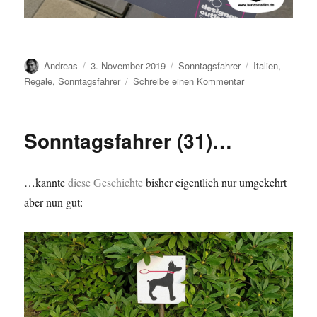
Autor
Veröffentlicht
Kategorien
Schlagwörter
Andreas
3. November 2019
Sonntagsfahrer
Italien
,
am
zu
Regale
,
Sonntagsfahrer
Schreibe einen Kommentar
Sonntagsfahrer
(32)
…
Sonntagsfahrer (31)…
…kannte
diese Geschichte
bisher eigentlich nur umgekehrt
aber nun gut: