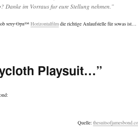
p? Danke im Vorraus fur eure Stellung nehmen.”
, ob
sexy Opa™
Horizontalfilm
die richtige Anlaufstelle für sowas ist…
ycloth Playsuit…”
ond:
Quelle:
thesuitsofjamesbond.c