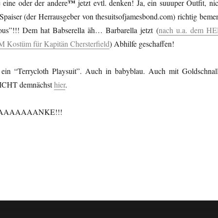
™
e eine oder der andere
jetzt evtl. denken! Ja, ein suuuper Outfit, ni
paiser (der Herrausgeber von thesuitsofjamesbond.com) richtig bemer
ous”!!! Dem hat Babserella äh… Barbarella jetzt (
nach u.a. dem HE
stüm für Kapitän Chersterfield
) Abhilfe geschaffen!
 ein “Terrycloth Playsuit”. Auch in babyblau. Auch mit Goldschnall
ICHT demnächst
hier
.
AAAAAAANKE!!!