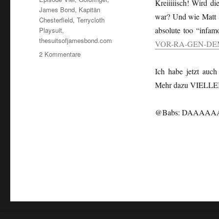
Kreiiiiisch! Wird di
James Bond
,
Kapitän
war? Und wie Matt S
Chesterfield
,
Terrycloth
absolute too “infam
Playsuit
,
thesuitsofjamesbond.com
VOR-RA-GEN-DEM Ko
zu
2 Kommentare
“The
Ich habe jetzt auch
Infamous
Terrycloth
Mehr dazu VIELLE
Playsuit…”
@Babs: DAAAAA