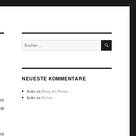
SUCHEN
Suchen
nach:
NEUESTE KOMMENTARE
Jesko
zu
Krieg der Sterne…
Jesko
zu
Da hat…
der
it
en