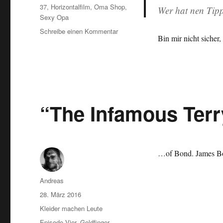
Schlagwörter
37
,
Horizontalfilm
,
Oma Shop
,
Wer hat nen Tip
Sexy Opa
zu
Schreibe einen Kommentar
Bin mir nicht sicher
Neues…
“The Infamous Terr
…of Bond. James B
Autor
Andreas
Veröffentlicht
28. März 2016
am
Kategorien
Kleider machen Leute
Schlagwörter
Episode Vier
,
Goldfinger
,