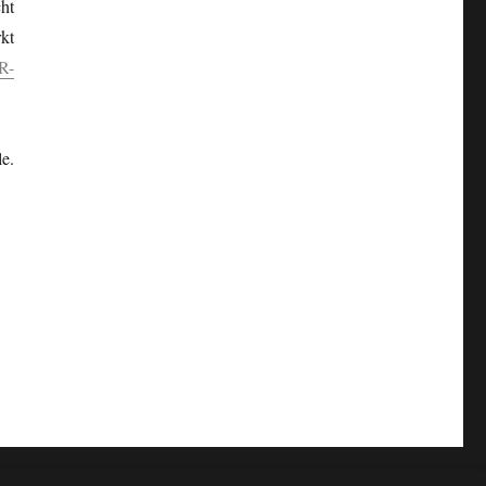
cht
kt
R-
e.