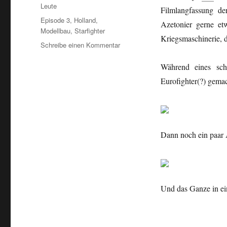
Leute
Filmlangfassung de
Schlagwörter
Episode 3
,
Holland
,
Azetonier gerne et
Modellbau
,
Starfighter
Kriegsmaschinerie, d
zu
Schreibe einen Kommentar
Flying
throuh…
Während eines s
Eurofighter(?) gemac
Dann noch ein paa
Und das Ganze in ei