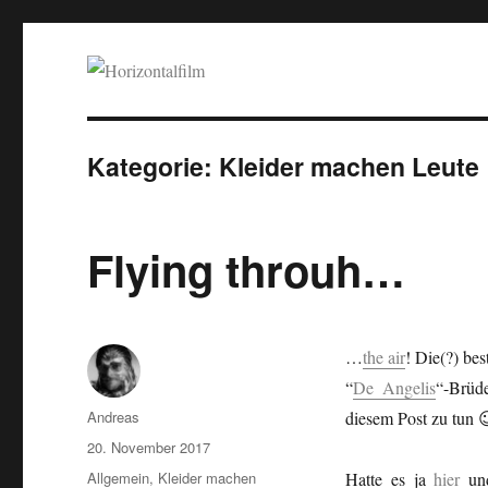
Horizontalfilm
SciFi, Horror, B-Movies, Stop-Motion, Animation, Musik
Kategorie:
Kleider machen Leute
Flying throuh…
…
the air
! Die(?) be
“
De Angelis
“-Brüd
Autor
Andreas
diesem Post zu tun 
Veröffentlicht
20. November 2017
am
Kategorien
Allgemein
,
Kleider machen
Hatte es ja
hier
u