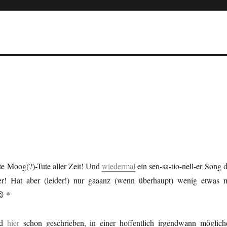
ste Moog(?)-Tute aller Zeit! Und
wiedermal
ein sen-sa-tio-nell-er Song 
er! Hat aber (leider!) nur gaaanz (wenn überhaupt) wenig etwas m
😉 *
nd
hier
schon geschrieben, in einer hoffentlich irgendwann möglich