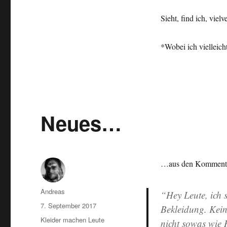
Sieht, find ich, viel
*Wobei ich vielleich
Neues…
…aus den Kommentar
Autor
Andreas
“Hey Leute, ich 
Veröffentlicht
7. September 2017
Bekleidung. Kein
am
Kategorien
Kleider machen Leute
nicht sowas wie H