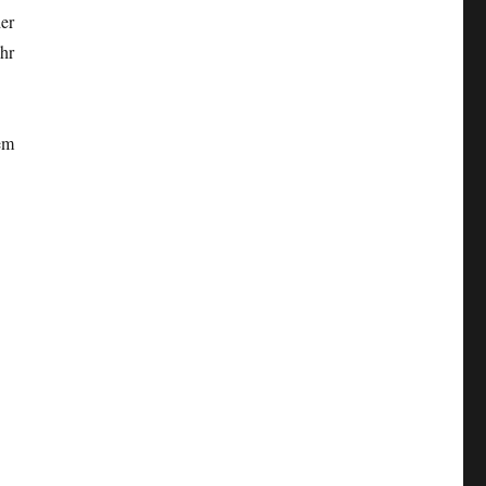
er
hr
em