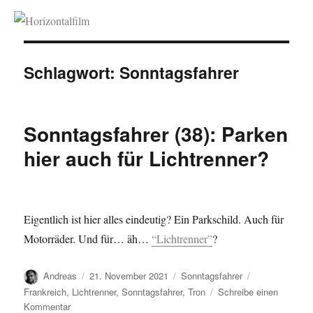
Horizontalfilm
Schlagwort:
Sonntagsfahrer
Sonntagsfahrer (38): Parken
hier auch für Lichtrenner?
Eigentlich ist hier alles eindeutig? Ein Parkschild. Auch für
Motorräder. Und für… äh…
“Lichtrenner”
?
Autor
Veröffentlicht
Kategorien
Schlagwörter
Andreas
21. November 2021
Sonntagsfahrer
am
Frankreich
,
Lichtrenner
,
Sonntagsfahrer
,
Tron
Schreibe einen
zu
Kommentar