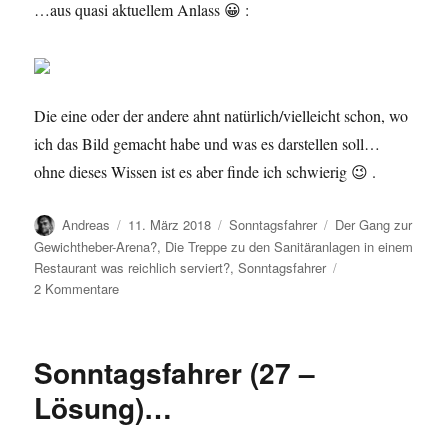
…aus quasi aktuellem Anlass 😀 :
Die eine oder der andere ahnt natürlich/vielleicht schon, wo
ich das Bild gemacht habe und was es darstellen soll…
ohne dieses Wissen ist es aber finde ich schwierig 😉 .
Autor
Veröffentlicht
Kategorien
Schlagwörter
Andreas
11. März 2018
Sonntagsfahrer
Der Gang zur
am
Gewichtheber-Arena?
,
Die Treppe zu den Sanitäranlagen in einem
Restaurant was reichlich serviert?
,
Sonntagsfahrer
zu
2 Kommentare
Sonntagsfahrer
(28)
…
Sonntagsfahrer (27 –
Lösung)…