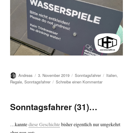
Autor
Veröffentlicht
Kategorien
Schlagwörter
Andreas
3. November 2019
Sonntagsfahrer
Italien
,
am
zu
Regale
,
Sonntagsfahrer
Schreibe einen Kommentar
Sonntagsfahrer
(32)
…
Sonntagsfahrer (31)…
…kannte
diese Geschichte
bisher eigentlich nur umgekehrt
aber nun gut: