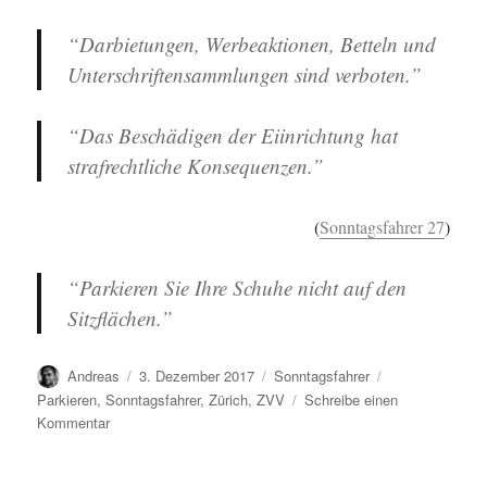
“Darbietungen, Werbeaktionen, Betteln und
Unterschriftensammlungen sind verboten.”
“Das Beschädigen der Eiinrichtung hat
strafrechtliche Konsequenzen.”
(
Sonntagsfahrer 27
)
“Parkieren Sie Ihre Schuhe nicht auf den
Sitzflächen.”
Autor
Veröffentlicht
Kategorien
Schlagwörter
Andreas
3. Dezember 2017
Sonntagsfahrer
am
Parkieren
,
Sonntagsfahrer
,
Zürich
,
ZVV
Schreibe einen
zu
Kommentar
Sonntagsfahrer
(27