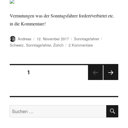
Vermutungen was der Sonntagsfahrer fordert/verbietet etc.
in die Kommentare!
Autor
Veröffentlicht
Kategorien
Schlagwörter
Andreas
12. November 2017
Sonntagsfahrer
am
zu
Schweiz
,
Sonntagsfahrer
,
Zürich
2 Kommentare
Sonntagsfahrer
(27)
…
Seitennummerierung
SEITE
1
NÄC
der
HSTE
SEIT
Beiträge
E
SU
Suchen
nach: