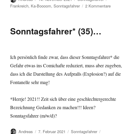
am
zu
Frankreich
,
Ka-Boooom
,
Sonntagsfahrer
2 Kommentare
Sonntagsfahr
(37):
Ka-
Sonntagsfahrer* (35)…
Boooom?
Ich persönlich finde zwar, dass dieser Sonntagsfahrer* die
Gefahr etwas ins Comichafte reduziert, muss aber zugeben,
dass ich die Darstellung des Aufpralls (Explosion?) auf die
Fontanelle sehr mag!
*Herrje! 2021!! Zeit sich über eine geschlechtergerechte
Bezeichnung Gedanken zu machen!!! Ideen?
Sonntagsfahrer (m/w/d)?
Autor
Veröffentlicht
Kategorien
Schlagwörter
Andreas
7. Februar 2021
Sonntagsfahrer