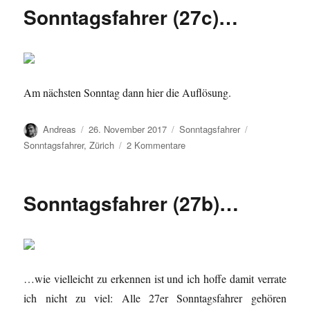
–
Sonntagsfahrer (27c)…
Lösung)
…
Am nächsten Sonntag dann hier die Auflösung.
Autor
Veröffentlicht
Kategorien
Schlagwörter
Andreas
26. November 2017
Sonntagsfahrer
am
zu
Sonntagsfahrer
,
Zürich
2 Kommentare
Sonntagsfahrer
(27c)
…
Sonntagsfahrer (27b)…
…wie vielleicht zu erkennen ist und ich hoffe damit verrate
ich nicht zu viel: Alle 27er Sonntagsfahrer gehören