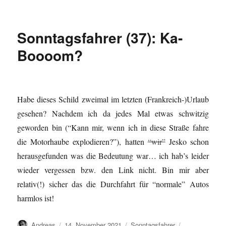
Sonntagsfahrer
(38):
Parken
Sonntagsfahrer (37): Ka-
hier
auch
Boooom?
für
Lichtrenner?
Habe dieses Schild zweimal im letzten (Frankreich-)Urlaub
gesehen? Nachdem ich da jedes Mal etwas schwitzig
geworden bin (“Kann mir, wenn ich in diese Straße fahre
die Motorhaube explodieren?”), hatten
“wir”
Jesko schon
herausgefunden was die Bedeutung war… ich hab’s leider
wieder vergessen bzw. den Link nicht. Bin mir aber
relativ(!) sicher das die Durchfahrt für “normale” Autos
harmlos ist!
Autor
Veröffentlicht
Kategorien
Schlagwörter
Andreas
14. November 2021
Sonntagsfahrer