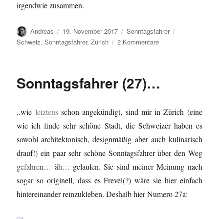
irgendwie zusammen.
Autor
Veröffentlicht
Kategorien
Schlagwörter
Andreas
19. November 2017
Sonntagsfahrer
am
zu
Schweiz
,
Sonntagsfahrer
,
Zürich
2 Kommentare
Sonntagsfahrer
(27b)
…
Sonntagsfahrer (27)…
..wie
letztens
schon angekündigt, sind mir in Zürich (eine
wie ich finde sehr schöne Stadt, die Schweizer haben es
sowohl architektonisch, designmäßig aber auch kulinarisch
drauf!) ein paar sehr schöne Sonntagsfahrer über den Weg
gefahren… äh…
gelaufen. Sie sind meiner Meinung nach
sogar so originell, dass es Frevel(?) wäre sie hier einfach
hintereinander reinzukleben. Deshalb hier Numero 27a: