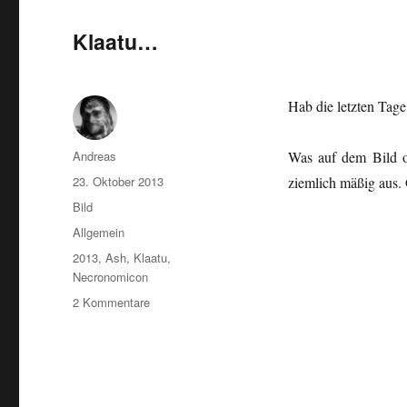
Klaatu…
Hab die letzten Tage
Autor
Andreas
Was auf dem Bild o
Veröffentlicht
23. Oktober 2013
ziemlich mäßig aus. 
am
Format
Bild
Kategorien
Allgemein
Schlagwörter
2013
,
Ash
,
Klaatu
,
Necronomicon
zu
2 Kommentare
Klaatu…