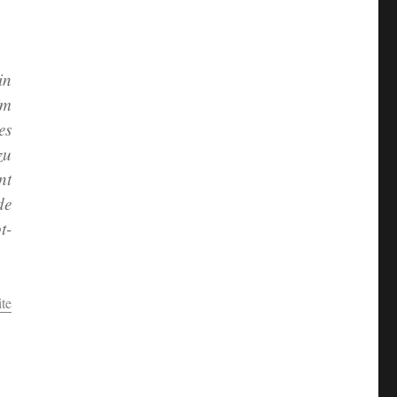
in
Im
es
zu
nt
de
t-
te