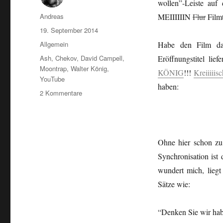
wollen”-Leiste auf
Autor
Andreas
MEIIIIIIN
Flur
Filmt
Veröffentlicht
19. September 2014
am
Kategorien
Allgemein
Habe den Film dar
Schlagwörter
Ash
,
Chekov
,
David Campell
,
Eröffnungstitel li
Moontrap
,
Walter König
,
KÖNIG
!!!
Kreiiiiisc
YouTube
haben:
zu
2 Kommentare
Lunokaptilo
–
Kaptita
en
Ohne hier schon zu 
la
Spaco
Synchronisation is
kaj
wundert mich, liegt
Tempo
Sätze wie:
/Moontrap
–
Gefangen
“Denken Sie wir hab
in