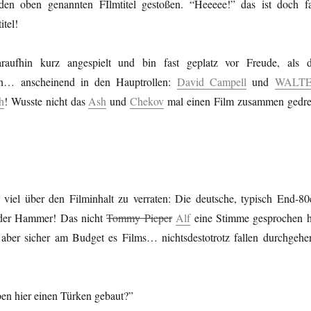
 den oben genannten FIlmtitel gestoßen. “Heeeee!” das ist doch fa
itel!
aufhin kurz angespielt und bin fast geplatz vor Freude, als d
efen… anscheinend in den Hauptrollen:
David Campell
und
WALT
h
! Wusste nicht das
Ash
und
Chekov
mal einen Film zusammen gedre
viel über den Filminhalt zu verraten: Die deutsche, typisch End-80e
t der Hammer! Das nicht
Tommy Pieper
Alf
eine Stimme gesprochen h
 aber sicher am Budget es Films… nichtsdestotrotz fallen durchgehe
en hier einen Türken gebaut?”