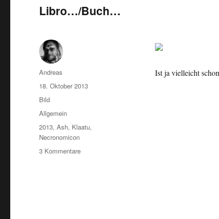
Libro…/Buch…
Autor
Andreas
Ist ja vielleicht sch
Veröffentlicht
18. Oktober 2013
am
Format
Bild
Kategorien
Allgemein
Schlagwörter
2013
,
Ash
,
Klaatu
,
Necronomicon
zu
3 Kommentare
Libro…/Buch…