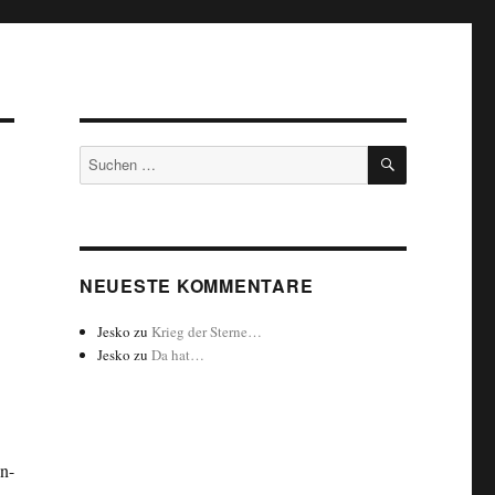
SUCHEN
Suchen
nach:
NEUESTE KOMMENTARE
Jesko
zu
Krieg der Sterne…
Jesko
zu
Da hat…
n-