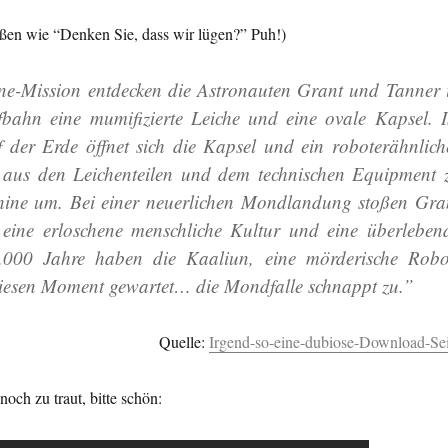
ißen wie “Denken Sie, dass wir lügen?” Puh!)
ine-Mission entdecken die Astronauten Grant und Tanner 
ahn eine mumifizierte Leiche und eine ovale Kapsel. 
der Erde öffnet sich die Kapsel und ein roboterähnlich
 aus den Leichenteilen und dem technischen Equipment 
chine um. Bei einer neuerlichen Mondlandung stoßen Gra
eine erloschene menschliche Kultur und eine überleben
.000 Jahre haben die Kaaliun, eine mörderische Robo
diesen Moment gewartet… die Mondfalle schnappt zu.”
Quelle:
Irgend-so-eine-dubiose-Download-Sei
 noch zu traut, bitte schön: