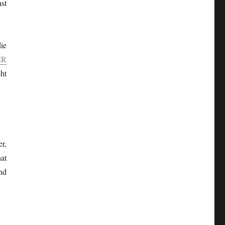
st
ie
ER
ht
r,
at
nd