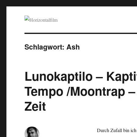
Horizontalfilm
SciFi, Horror, B-Movies, Stop-Motion, Animation, Musik
Schlagwort:
Ash
Lunokaptilo – Kapti
Tempo /Moontrap –
Zeit
Durch Zufall bin ic