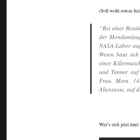
Raum
und
(Soll wohl sowas he
Zeit
“Bei einer Rout
der Mondumlaufb
NASA-Labor auf 
Wesen baut sich
einer Killermas
und Tanner auf 
Frau, Mera. 14
Alienrasse, auf 
Wer’s sich jetzt imer