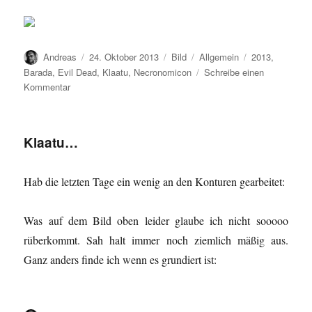
Autor
Veröffentlicht
Format
Kategorien
Schlagwörter
Andreas
24. Oktober 2013
Bild
Allgemein
2013
,
am
Barada
,
Evil Dead
,
Klaatu
,
Necronomicon
Schreibe einen
zu
Kommentar
…
Barada…
Klaatu…
Hab die letzten Tage ein wenig an den Konturen gearbeitet:
Was auf dem Bild oben leider glaube ich nicht sooooo
rüberkommt. Sah halt immer noch ziemlich mäßig aus.
Ganz anders finde ich wenn es grundiert ist: