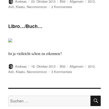
Autor
Veröffentlicht
Format
Kategorien
Schlagwörter
Andreas
23. Oktober 2013
Bild
Allgemein
2013
,
am
zu
Ash
,
Klaatu
,
Necronomicon
2 Kommentare
Klaatu…
Libro…/Buch…
Ist ja vielleicht schon zu erkennen?
Autor
Veröffentlicht
Format
Kategorien
Schlagwörter
Andreas
18. Oktober 2013
Bild
Allgemein
2013
,
am
zu
Ash
,
Klaatu
,
Necronomicon
3 Kommentare
Libro…/Buch…
SU
Suchen
nach: