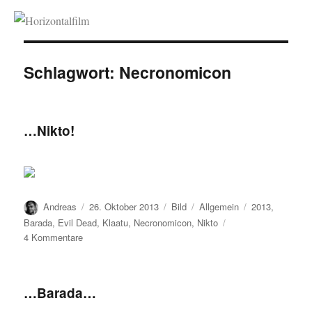
Horizontalfilm
Schlagwort:
Necronomicon
…Nikto!
Autor
Veröffentlicht
Format
Kategorien
Schlagwörter
Andreas
26. Oktober 2013
Bild
Allgemein
2013
,
am
Barada
,
Evil Dead
,
Klaatu
,
Necronomicon
,
Nikto
zu
4 Kommentare
…
Nikto!
…Barada…