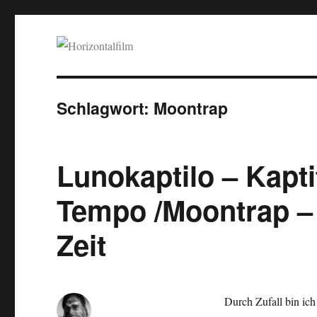
Horizontalfilm
SciFi, Horror, B-Movies, Stop-Motion, Animation, Musik
Schlagwort:
Moontrap
Lunokaptilo – Kapti
Tempo /Moontrap –
Zeit
Durch Zufall bin ic