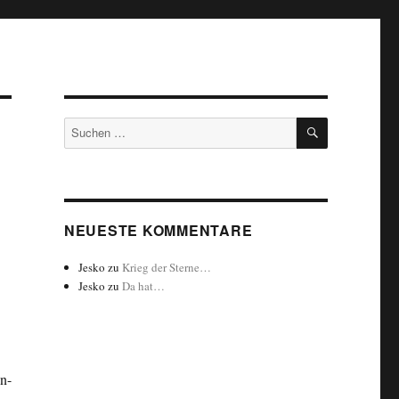
SUCHEN
Suchen
nach:
NEUESTE KOMMENTARE
Jesko
zu
Krieg der Sterne…
Jesko
zu
Da hat…
n-