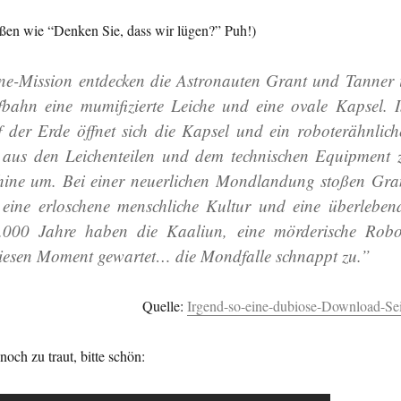
ißen wie “Denken Sie, dass wir lügen?” Puh!)
ine-Mission entdecken die Astronauten Grant und Tanner 
ahn eine mumifizierte Leiche und eine ovale Kapsel. 
der Erde öffnet sich die Kapsel und ein roboterähnlich
 aus den Leichenteilen und dem technischen Equipment 
chine um. Bei einer neuerlichen Mondlandung stoßen Gra
eine erloschene menschliche Kultur und eine überleben
.000 Jahre haben die Kaaliun, eine mörderische Robo
diesen Moment gewartet… die Mondfalle schnappt zu.”
Quelle:
Irgend-so-eine-dubiose-Download-Sei
 noch zu traut, bitte schön: