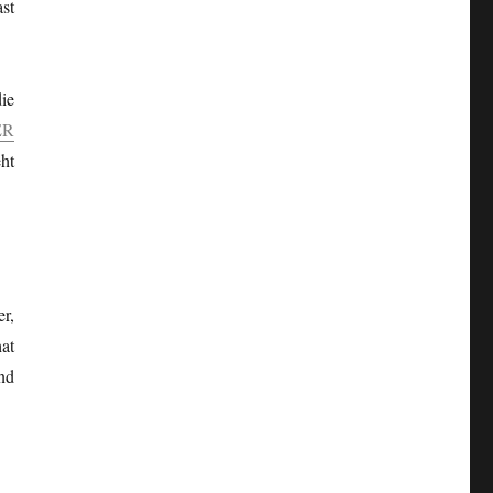
st
ie
ER
ht
r,
at
nd