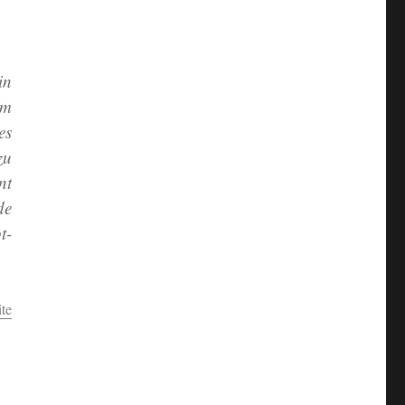
in
Im
es
zu
nt
de
t-
te