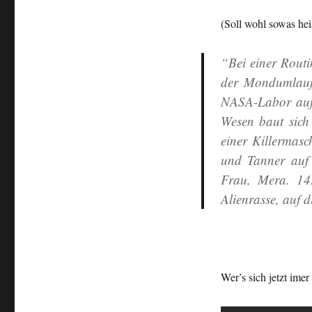
Raum
und
(Soll wohl sowas he
Zeit
“Bei einer Rout
der Mondumlaufb
NASA-Labor auf 
Wesen baut sich
einer Killermas
und Tanner auf 
Frau, Mera. 14
Alienrasse, auf 
Wer’s sich jetzt imer