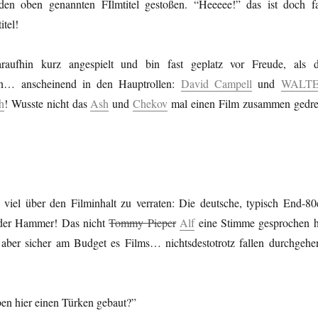
 den oben genannten FIlmtitel gestoßen. “Heeeee!” das ist doch fa
itel!
aufhin kurz angespielt und bin fast geplatz vor Freude, als d
efen… anscheinend in den Hauptrollen:
David Campell
und
WALT
h
! Wusste nicht das
Ash
und
Chekov
mal einen Film zusammen gedre
viel über den Filminhalt zu verraten: Die deutsche, typisch End-80e
t der Hammer! Das nicht
Tommy Pieper
Alf
eine Stimme gesprochen h
 aber sicher am Budget es Films… nichtsdestotrotz fallen durchgehe
en hier einen Türken gebaut?”