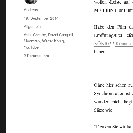
wollen”-Leiste auf
Autor
Andreas
MEIIIIIIN
Flur
Filmt
Veröffentlicht
19. September 2014
am
Kategorien
Allgemein
Habe den Film dar
Schlagwörter
Ash
,
Chekov
,
David Campell
,
Eröffnungstitel li
Moontrap
,
Walter König
,
KÖNIG
!!!
Kreiiiiisc
YouTube
haben:
zu
2 Kommentare
Lunokaptilo
–
Kaptita
en
Ohne hier schon zu 
la
Spaco
Synchronisation is
kaj
wundert mich, liegt
Tempo
Sätze wie:
/Moontrap
–
Gefangen
“Denken Sie wir hab
in