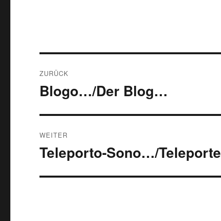
Beitragsnavigation
ZURÜCK
Blogo…/Der Blog…
Vorheriger
Beitrag:
WEITER
Teleporto-Sono…/Teleport
Nächster
Beitrag: