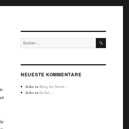
SUCHEN
Suchen
nach:
NEUESTE KOMMENTARE
Jesko
zu
Krieg der Sterne…
n-
Jesko
zu
Da hat…
st
ie