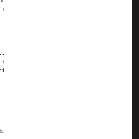
ER
ht
r,
at
nd
in