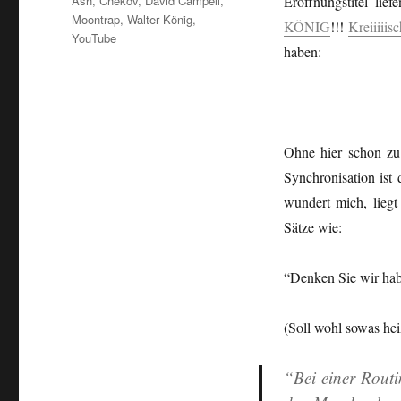
Ash
,
Chekov
,
David Campell
,
Eröffnungstitel li
Moontrap
,
Walter König
,
KÖNIG
!!!
Kreiiiiisc
YouTube
haben:
Ohne hier schon zu 
Synchronisation is
wundert mich, liegt
Sätze wie:
“Denken Sie wir hab
(Soll wohl sowas he
“Bei einer Rout