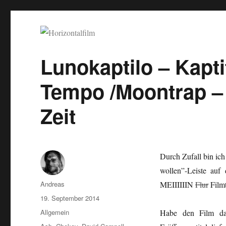
Horizontalfilm
SciFi, Horror, B-Movies, Stop-Motion, Animation, Musik
Lunokaptilo – Kapti
Tempo /Moontrap –
Zeit
Durch Zufall bin ic
wollen”-Leiste auf
Autor
Andreas
MEIIIIIIN
Flur
Filmt
Veröffentlicht
19. September 2014
am
Kategorien
Allgemein
Habe den Film dar
Schlagwörter