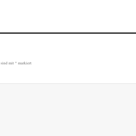
r sind mit
*
markiert