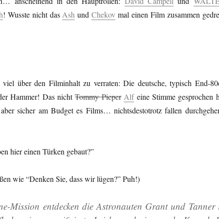
efen… anscheinend in den Hauptrollen:
David Campell
und
WALT
h
! Wusste nicht das
Ash
und
Chekov
mal einen Film zusammen gedre
viel über den Filminhalt zu verraten: Die deutsche, typisch End-80e
t der Hammer! Das nicht
Tommy Pieper
Alf
eine Stimme gesprochen h
 aber sicher am Budget es Films… nichtsdestotrotz fallen durchgehe
en hier einen Türken gebaut?”
ißen wie “Denken Sie, dass wir lügen?” Puh!)
ine-Mission entdecken die Astronauten Grant und Tanner 