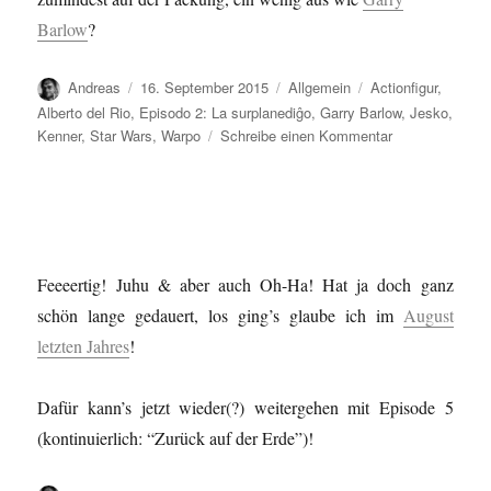
Barlow
?
Autor
Veröffentlicht
Kategorien
Schlagwörter
Andreas
16. September 2015
Allgemein
Actionfigur
,
am
Alberto del Rio
,
Episodo 2: La surplanediĝo
,
Garry Barlow
,
Jesko
,
zu
Kenner
,
Star Wars
,
Warpo
Schreibe einen Kommentar
Neue…
Feeeertig! Juhu & aber auch Oh-Ha! Hat ja doch ganz
schön lange gedauert, los ging’s glaube ich im
August
letzten Jahres
!
Dafür kann’s jetzt wieder(?) weitergehen mit Episode 5
(kontinuierlich: “Zurück auf der Erde”)!