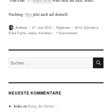
“Plin Plan”???
Erika Fuchs
wäre stolz auf dich, Jesko!
Nachtrag:
Hier
jetzt auch auf deutsch!
Autor
Veröffentlicht
Kategorien
Schlagwörter
Andreas
27. Juni 2013
Allgemein
2013
,
Epizodo 2
,
am
zu
Erika Fuchs
,
Jesko
,
Komikso
7 Kommentare
Komikso
de
la
epizodo
SU
du!!!
Suchen
/Comic
nach:
von
Episode
II!!!
NEUESTE KOMMENTARE
Jesko
zu
Krieg der Sterne…