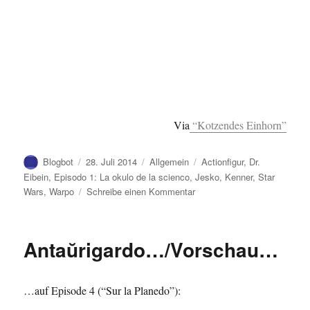
Via
“Kotzendes Einhorn”
Autor
Veröffentlicht
Kategorien
Schlagwörter
Blogbot
28. Juli 2014
Allgemein
Actionfigur
,
Dr.
am
Eibein
,
Episodo 1: La okulo de la scienco
,
Jesko
,
Kenner
,
Star
zu
Wars
,
Warpo
Schreibe einen Kommentar
(Ago)Figuroj…/(Action)Figu
Antaŭrigardo…/Vorschau…
…auf Episode 4 (“Sur la Planedo”):