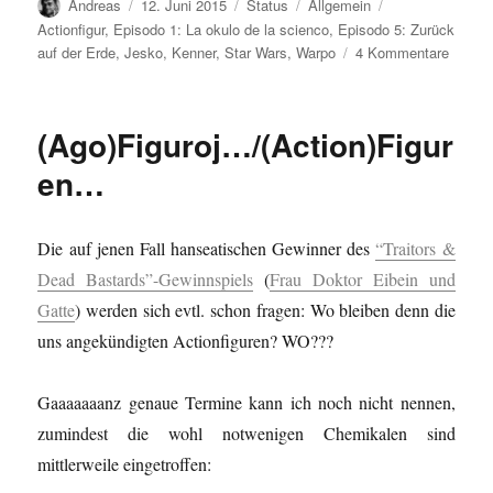
Autor
Veröffentlicht
Format
Kategorien
Schlagwörter
Andreas
12. Juni 2015
Status
Allgemein
am
Actionfigur
,
Episodo 1: La okulo de la scienco
,
Episodo 5: Zurück
zu
auf der Erde
,
Jesko
,
Kenner
,
Star Wars
,
Warpo
4 Kommentare
Fertig!
(Ago)Figuroj…/(Action)Figur
en…
Die auf jenen Fall hanseatischen Gewinner des
“Traitors &
Dead Bastards”-Gewinnspiels
(
Frau Doktor Eibein und
Gatte
) werden sich evtl. schon fragen: Wo bleiben denn die
uns angekündigten Actionfiguren? WO???
Gaaaaaaanz genaue Termine kann ich noch nicht nennen,
zumindest die wohl notwenigen Chemikalen sind
mittlerweile eingetroffen: