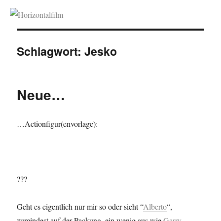
Horizontalfilm
Schlagwort:
Jesko
Neue…
…Actionfigur(envorlage):
???
Geht es eigentlich nur mir so oder sieht “
Alberto
“,
zumindest auf der Packung, ein wenig aus wie
Garry