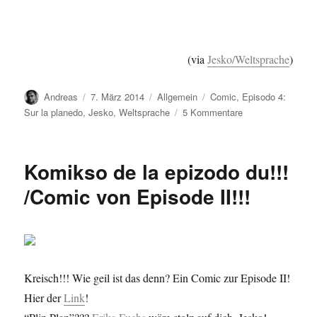
(via
Jesko/Weltsprache
)
Autor
Veröffentlicht
Kategorien
Schlagwörter
Andreas
7. März 2014
Allgemein
Comic
,
Episodo 4:
am
zu
Sur la planedo
,
Jesko
,
Weltsprache
5 Kommentare
Antaŭrigardo…/V
Komikso de la epizodo du!!!
/Comic von Episode II!!!
Kreisch!!! Wie geil ist das denn? Ein Comic zur Episode II!
Hier der
Link
!