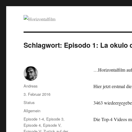
Horizontalfilm
SciFi, Horror, B-Movies, Stop-Motion, Animation, Musik
Schlagwort:
Episodo 1: La okulo 
…Horizontalfilm auf
Autor
Andreas
Hier jetzt erstmal di
Veröffentlicht
3. Februar 2016
am
Format
Status
3463 wiedeergegebe
Kategorien
Allgemein
Schlagwörter
Episode 1-4
,
Episode 3
,
Die Top-4 Videos mit
Episode 4
,
Episode V
,
Episode V: Zurück auf der