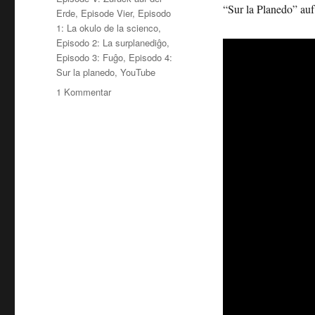
“Sur la Planedo” au
Erde
,
Episode Vier
,
Episodo
1: La okulo de la scienco
,
Episodo 2: La surplanediĝo
,
Episodo 3: Fuĝo
,
Episodo 4:
Sur la planedo
,
YouTube
zu
1 Kommentar
7
Jahre…