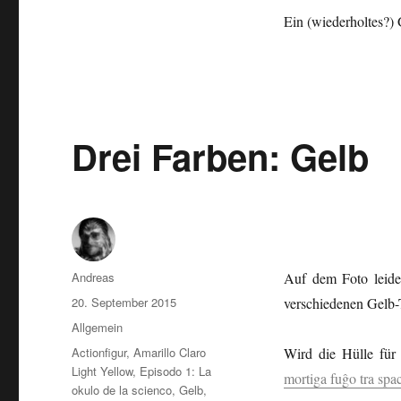
Ein (wiederholtes?)
Drei Farben: Gelb
Autor
Andreas
Auf dem Foto leider
Veröffentlicht
20. September 2015
verschiedenen Gelb-
am
Kategorien
Allgemein
Schlagwörter
Actionfigur
,
Amarillo Claro
Wird die Hülle fü
Light Yellow
,
Episodo 1: La
mortiga fuĝo tra sp
okulo de la scienco
,
Gelb
,