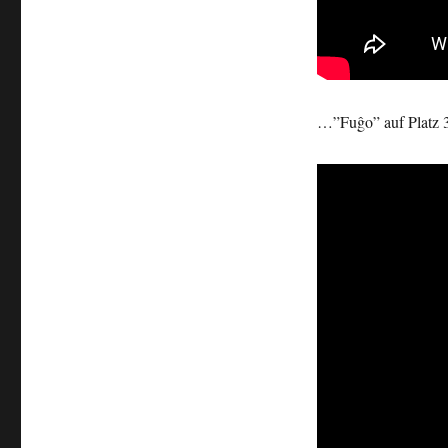
…”Fuĝo” auf Platz