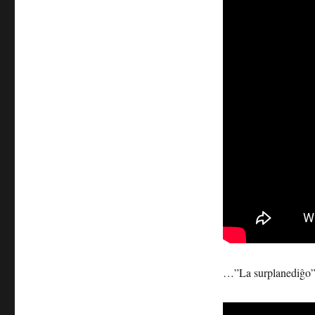
…”La surplanediĝo”