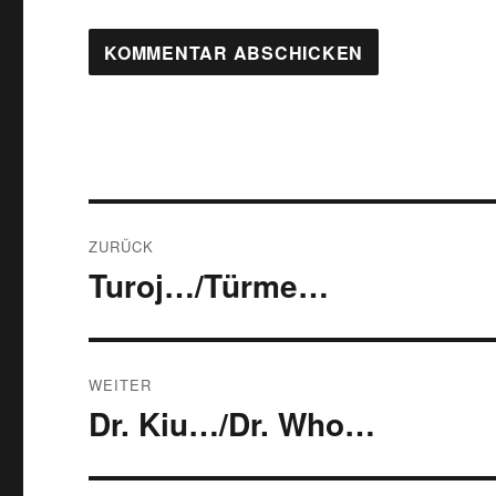
Beitragsnavigation
ZURÜCK
Turoj…/Türme…
Vorheriger
Beitrag:
WEITER
Dr. Kiu…/Dr. Who…
Nächster
Beitrag: