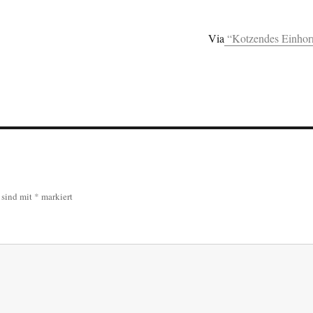
Via
“Kotzendes Einhor
r sind mit
*
markiert