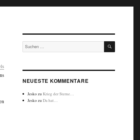
SUCHEN
Suchen
nach:
ls
ns
NEUESTE KOMMENTARE
Jesko
zu
Krieg der Sterne…
Jesko
zu
Da hat…
en