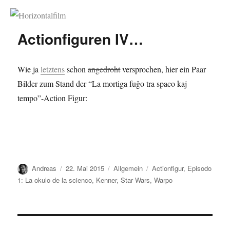
Horizontalfilm
Actionfiguren IV…
Wie ja
letztens
schon
angedroht
versprochen, hier ein Paar
Bilder zum Stand der “La mortiga fuĝo tra spaco kaj
tempo”-Action Figur:
Autor
Veröffentlicht
Kategorien
Schlagwörter
Andreas
22. Mai 2015
Allgemein
Actionfigur
,
Episodo
am
1: La okulo de la scienco
,
Kenner
,
Star Wars
,
Warpo