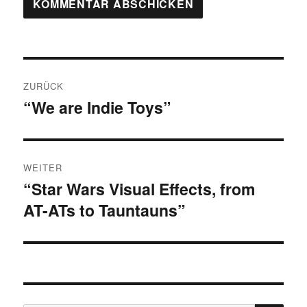
Beitragsnavigation
ZURÜCK
“We are Indie Toys”
Vorheriger
Beitrag:
WEITER
“Star Wars Visual Effects, from
Nächster
AT-ATs to Tauntauns”
Beitrag: