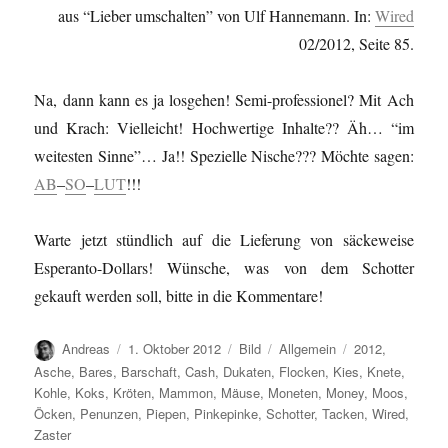
aus “Lieber umschalten” von Ulf Hannemann. In:
Wired
02/2012, Seite 85.
Na, dann kann es ja losgehen! Semi-professionel? Mit Ach
und Krach: Vielleicht! Hochwertige Inhalte?? Äh… “im
weitesten Sinne”… Ja!! Spezielle Nische??? Möchte sagen:
AB
–
SO
–
LUT
!!!
Warte jetzt stündlich auf die Lieferung von säckeweise
Esperanto-Dollars! Wünsche, was von dem Schotter
gekauft werden soll, bitte in die Kommentare!
Autor
Veröffentlicht
Format
Kategorien
Schlagwörter
Andreas
1. Oktober 2012
Bild
Allgemein
2012
,
am
Asche
,
Bares
,
Barschaft
,
Cash
,
Dukaten
,
Flocken
,
Kies
,
Knete
,
Kohle
,
Koks
,
Kröten
,
Mammon
,
Mäuse
,
Moneten
,
Money
,
Moos
,
Öcken
,
Penunzen
,
Piepen
,
Pinkepinke
,
Schotter
,
Tacken
,
Wired
,
Zaster