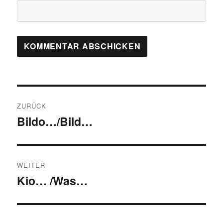
Beitragsnavigation
ZURÜCK
Bildo…/Bild…
Vorheriger
Beitrag:
WEITER
Kio… /Was…
Nächster
Beitrag: