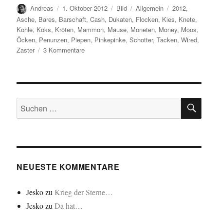
Autor
Veröffentlicht
Format
Kategorien
Schlagwörter
Andreas
1. Oktober 2012
Bild
Allgemein
2012
,
am
Asche
,
Bares
,
Barschaft
,
Cash
,
Dukaten
,
Flocken
,
Kies
,
Knete
,
Kohle
,
Koks
,
Kröten
,
Mammon
,
Mäuse
,
Moneten
,
Money
,
Moos
,
Öcken
,
Penunzen
,
Piepen
,
Pinkepinke
,
Schotter
,
Tacken
,
Wired
,
zu
Zaster
3 Kommentare
Rozaj
perspektivoj/Rosige
Aussichten…
SU
Suchen
nach:
NEUESTE KOMMENTARE
Jesko
zu
Krieg der Sterne…
Jesko
zu
Da hat…