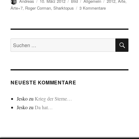
Autor
Veröffentlicht
Format
Kategorien
Schlagwörter
Andreas
10. März 2012
Bild
Allgemein
2012
,
Arte
,
am
zu
Arte+7
,
Roger Corman
,
Sharktopus
3 Kommentare
“Nifoj,
sekso
kaj
monstroj”…/”Ufos,
SU
Sex
Suchen
und
nach:
Monster”…
NEUESTE KOMMENTARE
Jesko
zu
Krieg der Sterne…
Jesko
zu
Da hat…