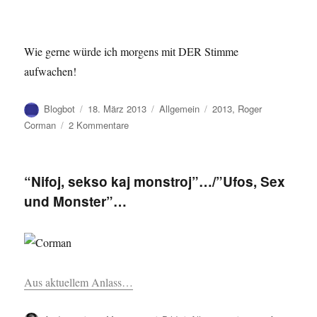
Wie gerne würde ich morgens mit DER Stimme
aufwachen!
Autor
Veröffentlicht
Kategorien
Schlagwörter
Blogbot
18. März 2013
Allgemein
2013
,
Roger
am
zu
Corman
2 Kommentare
Malpermesita
Mondo…/
Forbidden
“Nifoj, sekso kaj monstroj”…/”Ufos, Sex
World…
und Monster”…
Aus aktuellem Anlass…