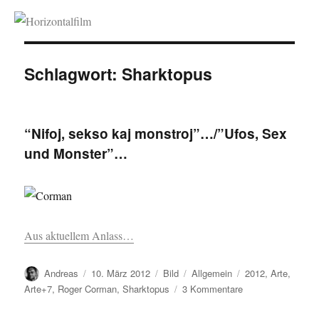
Horizontalfilm
Schlagwort:
Sharktopus
“Nifoj, sekso kaj monstroj”…/”Ufos, Sex
und Monster”…
Aus aktuellem Anlass…
Autor
Veröffentlicht
Format
Kategorien
Schlagwörter
Andreas
10. März 2012
Bild
Allgemein
2012
,
Arte
,
am
zu
Arte+7
,
Roger Corman
,
Sharktopus
3 Kommentare
“Nifoj,
sekso