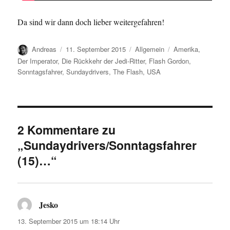
Da sind wir dann doch lieber weitergefahren!
Autor
Veröffentlicht
Kategorien
Schlagwörter
Andreas
11. September 2015
Allgemein
Amerika
,
am
Der Imperator
,
Die Rückkehr der Jedi-Ritter
,
Flash Gordon
,
Sonntagsfahrer
,
Sundaydrivers
,
The Flash
,
USA
2 Kommentare zu
„Sundaydrivers/Sonntagsfahrer
(15)…“
Jesko
sagt:
13. September 2015 um 18:14 Uhr