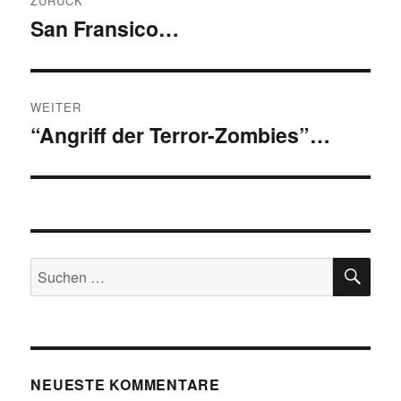
ZURÜCK
San Fransico…
Vorheriger
Beitrag:
WEITER
“Angriff der Terror-Zombies”…
Nächster
Beitrag:
SU
Suchen
nach:
NEUESTE KOMMENTARE