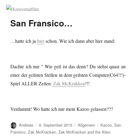
Horizontalfilm
San Fransico…
…hatte ich ja
hier
schon. Wie ich dann aber hier stand:
Dachte ich nur ” Wie geil ist das denn? Du stehst quasi an
einer der geilsten Stellen in dem geilsten Computer(C64!!!)-
Spiel ALLER Zeiten:
Zak McKrakken
!!!
Verdammt! Wo hatte ich nur mein Kazoo gelassen???
Autor
Veröffentlicht
Kategorien
Schlagwörter
Andreas
9. September 2015
Allgemein
Kazoo
,
San
am
Fransico
,
Zak McKracken
,
Zak McKracken and the Alien