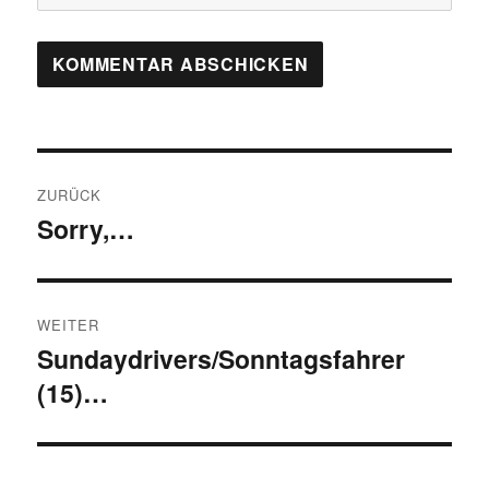
Beitragsnavigation
ZURÜCK
Sorry,…
Vorheriger
Beitrag:
WEITER
Sundaydrivers/Sonntagsfahrer
Nächster
(15)…
Beitrag: