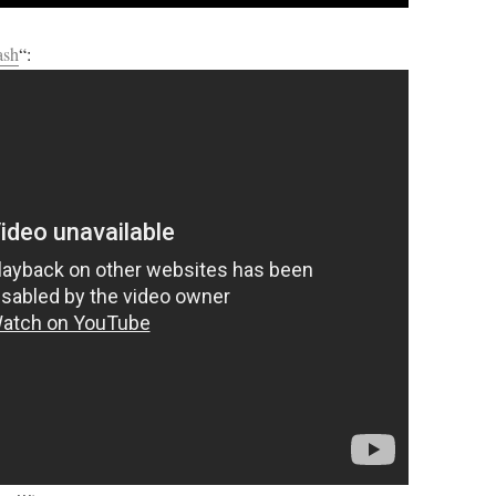
ash
“: