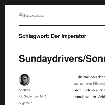
Horizontalfilm
SciFi, Horror, B-Movies, Stop-Motion, Animation, Musik
Schlagwort:
Der Imperator
Sundaydrivers/Son
…die eine oder der an
aus anderen Filmen/
Autor
Andreas
aber doch den Seg
Veröffentlicht
11. September 2015
wunderschönes Schil
am
Kategorien
Allgemein