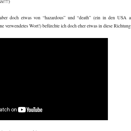
ze!!!)
aber doch etwas von “hazardous” und “death” (ein in den USA a
e verwendetes Wort!) befürchte ich doch eher etwas in diese Richtung