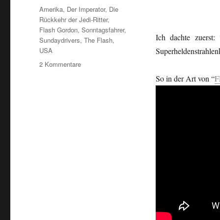
Schlagwörter
Amerika
,
Der Imperator
,
Die
Rückkehr der Jedi-Ritter
,
Flash Gordon
,
Sonntagsfahrer
,
Ich dachte zuerst
Sundaydrivers
,
The Flash
,
USA
Superheldenstrahlen
zu
2 Kommentare
Sundaydrivers/Sonntagsfahrer
So in der Art von “
F
(15)
…