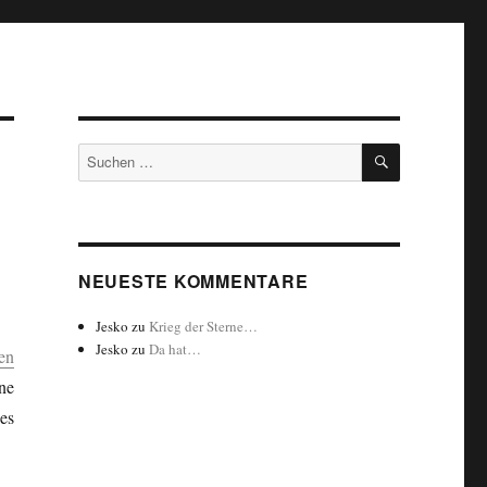
SUCHEN
Suchen
nach:
NEUESTE KOMMENTARE
Jesko
zu
Krieg der Sterne…
Jesko
zu
Da hat…
en
ne
es