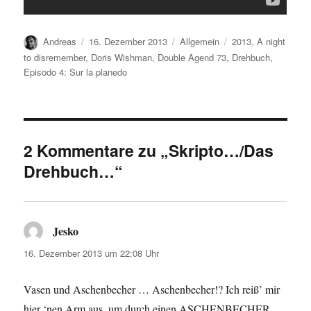
Autor
Veröffentlicht
Kategorien
Schlagwörter
Andreas
16. Dezember 2013
Allgemein
2013
,
A night
am
to disremember
,
Doris Wishman
,
Double Agend 73
,
Drehbuch
,
Episodo 4: Sur la planedo
2 Kommentare zu „Skripto…/Das
Drehbuch…“
Jesko
sagt:
16. Dezember 2013 um 22:08 Uhr
Vasen und Aschenbecher … Aschenbecher!? Ich reiß’ mir
hier ‘nen Arm aus, um durch einen ASCHENBECHER