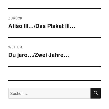
Beitragsnavigation
ZURÜCK
Afiŝo III…/Das Plakat III…
Vorheriger
Beitrag:
WEITER
Du jaro…/Zwei Jahre…
Nächster
Beitrag:
SU
Suchen
nach: