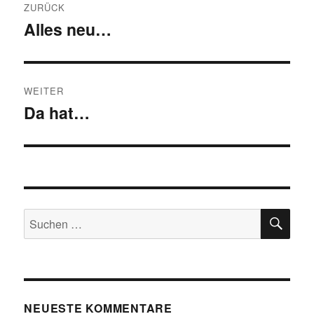
ZURÜCK
Alles neu…
Vorheriger
Beitrag:
WEITER
Da hat…
Nächster
Beitrag:
SU
Suchen
nach:
NEUESTE KOMMENTARE