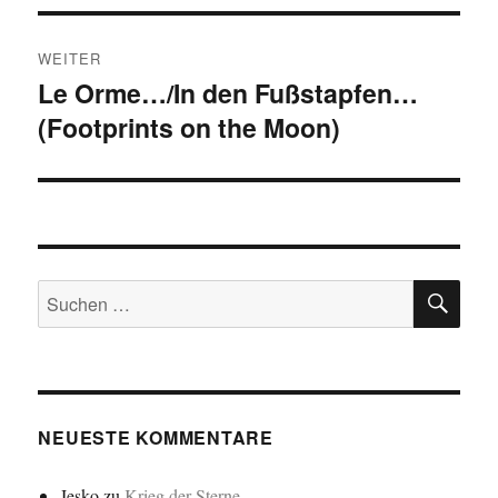
WEITER
Le Orme…/In den Fußstapfen…
Nächster
(Footprints on the Moon)
Beitrag:
SU
Suchen
nach:
NEUESTE KOMMENTARE
Jesko
zu
Krieg der Sterne…