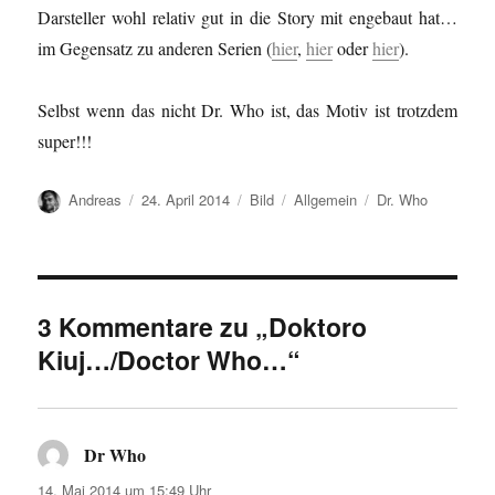
Darsteller wohl relativ gut in die Story mit engebaut hat…
im Gegensatz zu anderen Serien (
hier
,
hier
oder
hier
).
Selbst wenn das nicht Dr. Who ist, das Motiv ist trotzdem
super!!!
Autor
Veröffentlicht
Format
Kategorien
Schlagwörter
Andreas
24. April 2014
Bild
Allgemein
Dr. Who
am
3 Kommentare zu „Doktoro
Kiuj…/Doctor Who…“
Dr Who
sagt:
14. Mai 2014 um 15:49 Uhr