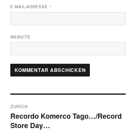
E-MAIL-ADRESSE
*
WEBSITE
Beitragsnavigation
ZURÜCK
Recordo Komerco Tago…/Record
Vorheriger
Store Day…
Beitrag: