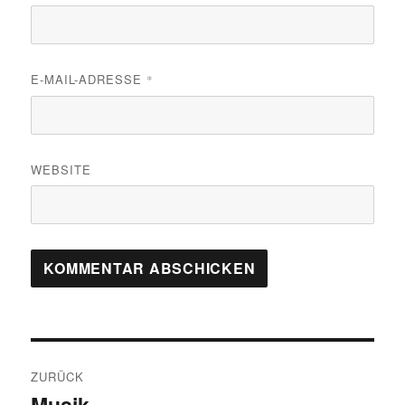
E-MAIL-ADRESSE
*
WEBSITE
Beitragsnavigation
ZURÜCK
Musik…
Vorheriger