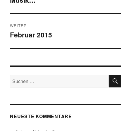
Beitrag:
WEITER
Februar 2015
Nächster
Beitrag:
SU
Suchen
nach:
NEUESTE KOMMENTARE