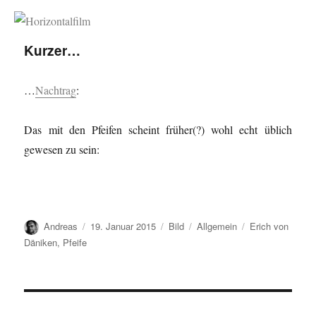
Horizontalfilm
Kurzer…
…
Nachtrag
:
Das mit den Pfeifen scheint früher(?) wohl echt üblich
gewesen zu sein:
Autor
Veröffentlicht
Format
Kategorien
Schlagwörter
Andreas
19. Januar 2015
Bild
Allgemein
Erich von
am
Däniken
,
Pfeife