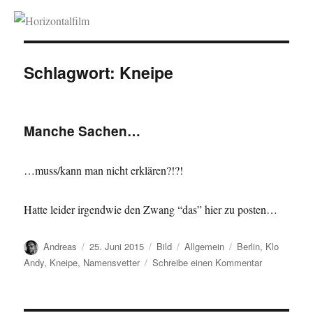
Horizontalfilm
Schlagwort:
Kneipe
Manche Sachen…
…muss/kann man nicht erklären?!?!
Hatte leider irgendwie den Zwang “das” hier zu posten…
Autor
Veröffentlicht
Format
Kategorien
Schlagwörter
Andreas
25. Juni 2015
Bild
Allgemein
Berlin
,
Klo
am
zu
Andy
,
Kneipe
,
Namensvetter
Schreibe einen Kommentar
Manche
Sachen…