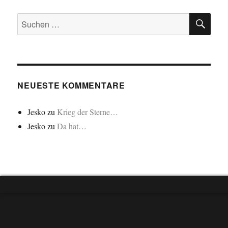
SU
Suchen
nach:
NEUESTE KOMMENTARE
Jesko
zu
Krieg der Sterne…
Jesko
zu
Da hat…
"Cookie"-Einstellungen