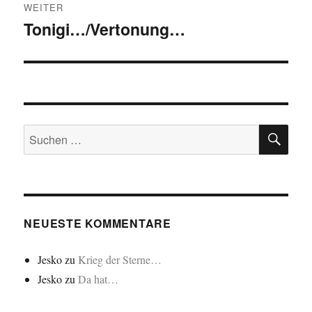
WEITER
Tonigi…/Vertonung…
Nächster
Beitrag:
SU
Suchen
nach:
NEUESTE KOMMENTARE
Jesko
zu
Krieg der Sterne…
Jesko
zu
Da hat…