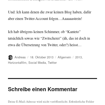
Und: Ich kann denen die zwar keinen Blog haben, dafür
aber einen Twitter-Account folgen…Aaaaaastrein!
Ich hab übrigens keinen Schimmer, ob “Kanteto”
tatsächlich sowas wie “Zwitscherer” (äh, das ist doch in
etwa die Übersetzung von Twitter, oder?) heisst…
Autor
Veröffentlicht
Kategorien
Schlagwörter
Andreas
18. Oktober 2013
Allgemein
2013
,
am
Horizontalfilm
,
Social Media
,
Twitter
Schreibe einen Kommentar
Deine E-Mail-Adresse wird nicht veröffentlicht.
Erforderliche Felder