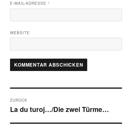
E-MAIL-ADRESSE
*
WEBSITE
Beitragsnavigation
ZURÜCK
La du turoj…/Die zwei Türme…
Vorheriger
Beitrag: