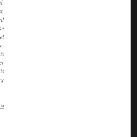
l.
t,
ed
be
el
e,
is
er
is
ng
ia