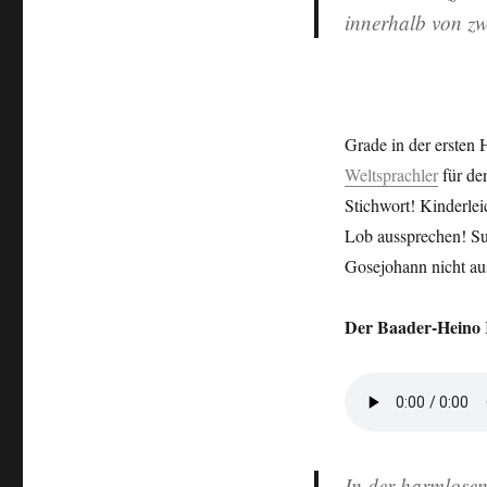
der
innerhalb von zw
Terror-
Zombies”…
Grade in der ersten 
Weltsprachler
für den
Stichwort! Kinderle
Lob aussprechen! Su
Gosejohann nicht aus
Der Baader-Heino
In der harmlosen