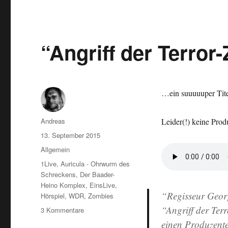
“Angriff der Terro
…ein suuuuuper Tite
Autor
Andreas
Leider(!) keine Pro
Veröffentlicht
13. September 2015
am
Kategorien
Allgemein
Schlagwörter
1Live
,
Auricula - Ohrwurm des
Schreckens
,
Der Baader-
Heino Komplex
,
EinsLive
,
“Regisseur Georg
Hörspiel
,
WDR
,
Zombies
“Angriff der Ter
zu
3 Kommentare
“Angriff
einen Produzente