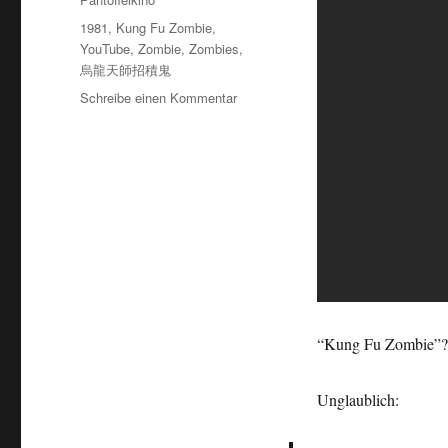
Schlagwörter
1981
,
Kung Fu Zombie
,
YouTube
,
Zombie
,
Zombies
,
烏龍天師招積鬼
zu
Schreibe einen Kommentar
Was
zum…
“Kung Fu Zombie
Unglaublich: