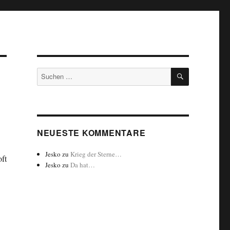
SUCHEN
Suchen
nach:
NEUESTE KOMMENTARE
Jesko
zu
Krieg der Sterne…
ft
Jesko
zu
Da hat…