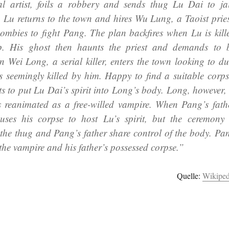
l artist, foils a robbery and sends thug Lu Dai to jai
, Lu returns to the town and hires Wu Lung, a Taoist pries
 zombies to fight Pang. The plan backfires when Lu is kill
p. His ghost then haunts the priest and demands to 
n Wei Long, a serial killer, enters the town looking to du
 seemingly killed by him. Happy to find a suitable corps
 to put Lu Dai’s spirit into Long’s body. Long, however, 
is reanimated as a free-willed vampire. When Pang’s fath
 uses his corpse to host Lu’s spirit, but the ceremony 
 the thug and Pang’s father share control of the body. Pa
the vampire and his father’s possessed corpse.”
Quelle:
Wikiped