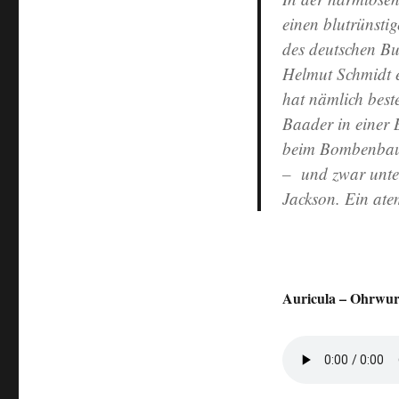
einen blutrünsti
des deutschen B
Helmut Schmidt e
hat nämlich best
Baader in einer
beim Bombenbau b
– und zwar unter
Jackson
. Ein ate
Auricula – Ohrwur