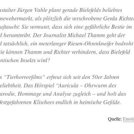
talter Jürgen Vahle plant gerade Bielefelds beliebtes
inewebermarkt, als plötzlich die verschrobene Gerda Richte
ftaucht: Sie vermutet, dass sich eine gefährliche Bestie im
d herumtreibt. Der Journalist Michael Thamm geht der
 tatsächlich, ein meterlanger Riesen-Ohrenkneifer bedroht
wie können Thamm und Richter verhindern, dass Bielefeld
ntischen Insekts wird?
 “Tierhorrorfilms“ erfreut sich seit den 50er Jahren
eliebtheit. Das Hörspiel “Auricula – Ohrwurm des
Parodie, Hommage und Analyse zugleich – und holt das
estgefahrenen Klischees endlich in heimische Gefilde.
Quelle:
Einsl