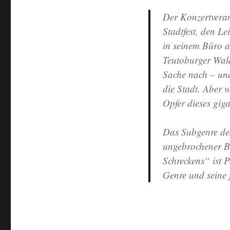
Der Konzertverans
Stadtfest, den Le
in seinem Büro au
Teutoburger Wal
Sache nach – und
die Stadt. Aber 
Opfer dieses giga
Das Subgenre des
ungebrochener B
Schreckens“ ist 
Genre und seine f