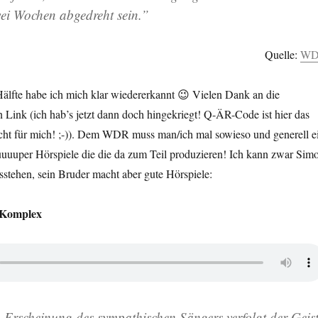
ei Wochen abgedreht sein.”
Quelle:
W
Hälfte habe ich mich klar wiedererkannt 😉 Vielen Dank an die
 Link (ich hab’s jetzt dann doch hingekriegt! Q-ÄR-Code ist hier das
icht für mich! ;-)). Dem WDR muss man/ich mal sowieso und generell e
uuuper Hörspiele die die da zum Teil produzieren! Ich kann zwar Sim
stehen, sein Bruder macht aber gute Hörspiele:
 Komplex
 Erscheinung des sympathischen Sängers verfolgt der Geis