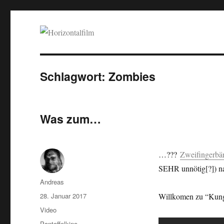
Horizontalfilm
SciFi, Horror, B-Movies, Stop-Motion, Animation, Musik
Schlagwort:
Zombies
Was zum…
…???
Zweifingerbär
SEHR unnötig[?]) n
Autor
Andreas
Veröffentlicht
28. Januar 2017
Willkomen zu “Kun
am
Format
Video
Kategorien
Pantoffelkino