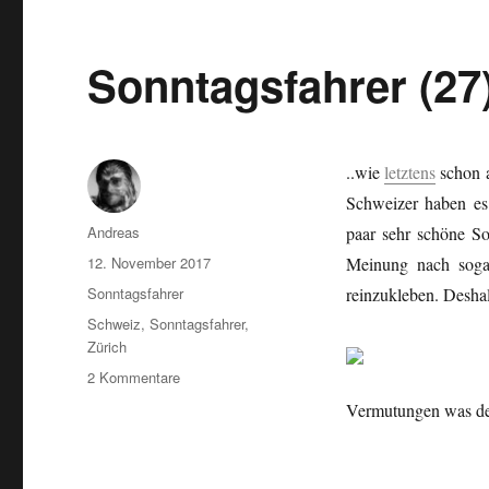
Sonntagsfahrer (2
..wie
letztens
schon a
Schweizer haben es 
Autor
Andreas
paar sehr schöne S
Veröffentlicht
12. November 2017
Meinung nach sogar 
am
Kategorien
Sonntagsfahrer
reinzukleben. Desha
Schlagwörter
Schweiz
,
Sonntagsfahrer
,
Zürich
zu
2 Kommentare
Sonntagsfahrer
Vermutungen was der 
(27)
…