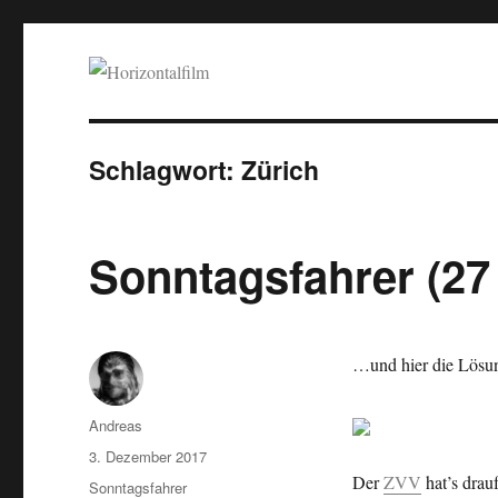
Horizontalfilm
SciFi, Horror, B-Movies, Stop-Motion, Animation, Musik
Schlagwort:
Zürich
Sonntagsfahrer (2
…und hier die Lösu
Autor
Andreas
Veröffentlicht
3. Dezember 2017
am
Der
ZVV
hat’s drau
Kategorien
Sonntagsfahrer