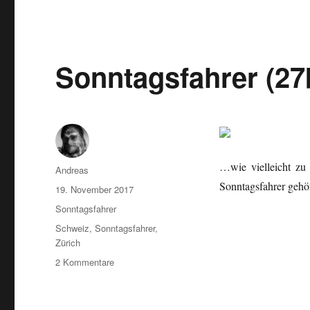
(27c)
…
Sonntagsfahrer (2
…wie vielleicht zu 
Autor
Andreas
Sonntagsfahrer geh
Veröffentlicht
19. November 2017
am
Kategorien
Sonntagsfahrer
Schlagwörter
Schweiz
,
Sonntagsfahrer
,
Zürich
zu
2 Kommentare
Sonntagsfahrer
(27b)
…