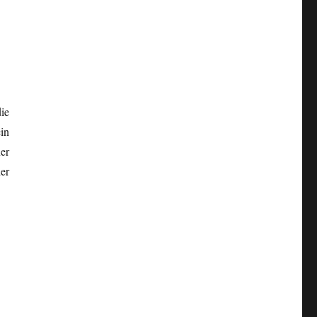
ie
in
er
er