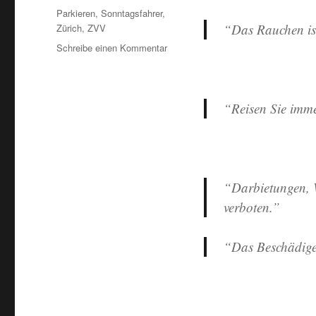
Schlagwörter
Parkieren
,
Sonntagsfahrer
,
“Das Rauchen is
Zürich
,
ZVV
zu
Schreibe einen Kommentar
Sonntagsfahrer
(27
–
Lösung)
“Reisen Sie imme
…
“Darbietungen, 
verboten.”
“Das Beschädigen