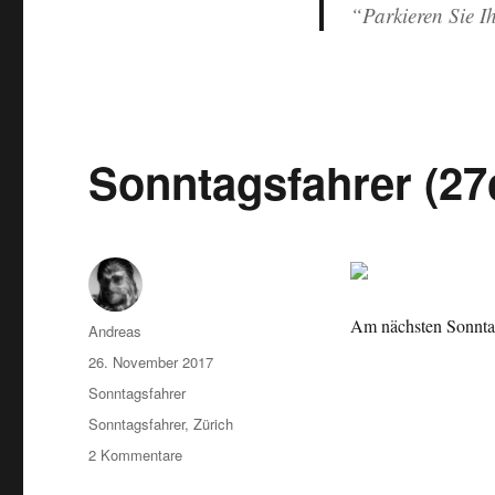
“Parkieren Sie Ih
Sonntagsfahrer (2
Am nächsten Sonntag
Autor
Andreas
Veröffentlicht
26. November 2017
am
Kategorien
Sonntagsfahrer
Schlagwörter
Sonntagsfahrer
,
Zürich
zu
2 Kommentare
Sonntagsfahrer