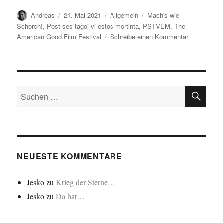
Autor
Veröffentlicht
Kategorien
Schlagwörter
Andreas
21. Mai 2021
Allgemein
Mach's wie
am
Schorch!
,
Post ses tagoj vi estos mortinta
,
PSTVEM
,
The
zu
American Good Film Festival
Schreibe einen Kommentar
PSTVEM
–
Special
Edition
SU
Suchen
nach:
NEUESTE KOMMENTARE
Jesko
zu
Krieg der Sterne…
Jesko
zu
Da hat…