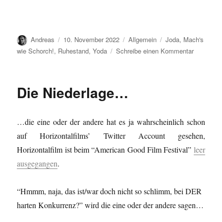
Autor
Veröffentlicht
Kategorien
Schlagwörter
Andreas
10. November 2022
Allgemein
Joda
,
Mach's
am
zu
wie Schorch!
,
Ruhestand
,
Yoda
Schreibe einen Kommentar
Womit…
Die Niederlage…
…die eine oder der andere hat es ja wahrscheinlich schon
auf Horizontalfilms’ Twitter Account gesehen,
Horizontalfilm ist beim “American Good Film Festival”
leer
ausgegangen
.
“Hmmm, naja, das ist/war doch nicht so schlimm, bei DER
harten Konkurrenz?” wird die eine oder der andere sagen…