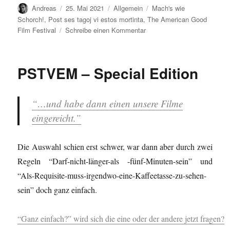
Autor
Veröffentlicht
Kategorien
Schlagwörter
Andreas
25. Mai 2021
Allgemein
Mach's wie
am
Schorch!
,
Post ses tagoj vi estos mortinta
,
The American Good
zu
Film Festival
Schreibe einen Kommentar
Die
Niederlage…
PSTVEM – Special Edition
“…und habe dann einen unsere Filme
eingereicht.”
Die Auswahl schien erst schwer, war dann aber durch zwei
Regeln “Darf-nicht-länger-als -fünf-Minuten-sein” und
“Als-Requisite-muss-irgendwo-eine-Kaffeetasse-zu-sehen-
sein” doch ganz einfach.
“Ganz einfach?” wird sich die eine oder der andere jetzt fragen?