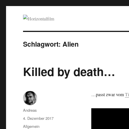
Horizontalfilm
SciFi, Horror, B-Movies, Stop-Motion, Animation, Musik
Schlagwort:
Alien
Killed by death…
…passt zwar vom
Ti
Autor
Andreas
Veröffentlicht
4. Dezember 2017
am
Kategorien
Allgemein