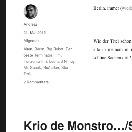
Berlin, immer (
wied
Autor
Andreas
Veröffentlicht
21. Mai 2015
am
Kategorien
Allgemein
Wie der Titel schon
Schlagwörter
Alien
,
Berlin
,
Big Robot
,
Der
alle in meinem in i
beste Terminator Film
,
schöne Sachen dri
Horizontalfilm
,
Leonard Nimoy
,
Mr. Spock
,
ReAction
,
Star
Trek
zu
2 Kommentare
“We
are
Indie
Toys”
Krio de Monstro…/