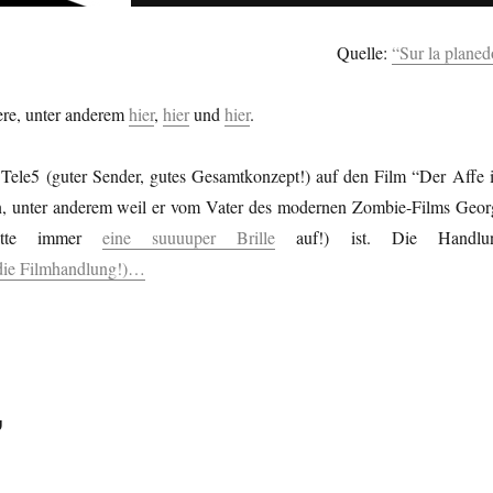
Quelle:
“Sur la planed
ere, unter anderem
hier
,
hier
und
hier
.
f Tele5 (guter Sender, gutes Gesamtkonzept!) auf den Film “Der Affe 
, unter anderem weil er vom Vater des modernen Zombie-Films Geor
atte immer
eine suuuuper Brille
auf!) ist. Die Handlu
t die Filmhandlung!)…
”