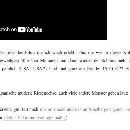
ie Teile des Films die ich wach erlebt habe, die wie in dieser Krit
ngweiligen 50 ersten Minnuten und dann wieder der Schluss mehr a
er peinlich [USA! USA!!] Und mal ganz am Rande: 15,50 €?!? Ei
apanische mutierte Riesenechse, auch viele andere Monster geben laut:
ersten, gut Teil noch
nur im Finale und das an Spielbergs eigenen Fi
im
vierten Teil unmotivert regelmäßig
)