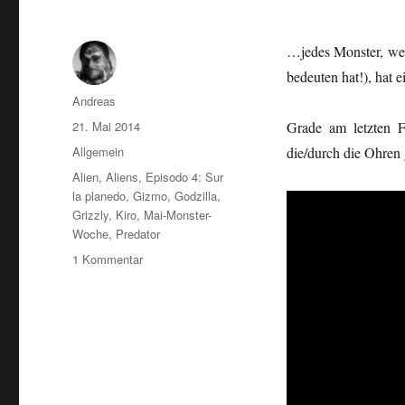
…jedes Monster, wel
bedeuten hat!), hat
Autor
Andreas
Veröffentlicht
21. Mai 2014
Grade am letzten F
am
Kategorien
Allgemein
die/durch die Ohren
Schlagwörter
Alien
,
Aliens
,
Episodo 4: Sur
la planedo
,
Gizmo
,
Godzilla
,
Grizzly
,
Kiro
,
Mai-Monster-
Woche
,
Predator
zu
1 Kommentar
Krio
de
Monstro…/Schrei
des
Monsters
…