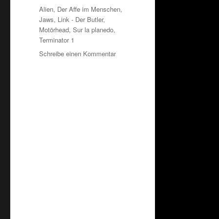
Schlagwörter
Alien
,
Der Affe im Menschen
,
Jaws
,
Link - Der Butler
,
Motörhead
,
Sur la planedo
,
Terminator 1
zu
Schreibe einen Kommentar
Killed
by
death…