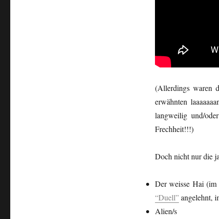
(Allerdings waren d
erwähnten laaaaaaa
langweilig und/od
Frechheit!!!)
Doch nicht nur die j
Der weisse Hai (im 
“Duell”
angelehnt, 
Alien/s