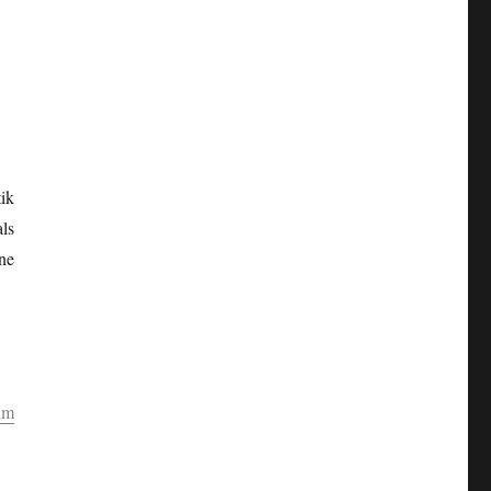
ik
ls
ne
lm