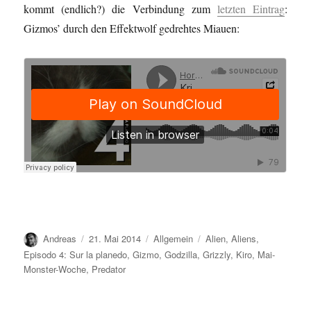
kommt (endlich?) die Verbindung zum
letzten Eintrag
:
Gizmos’ durch den Effektwolf gedrehtes Miauen:
Autor
Veröffentlicht
Kategorien
Schlagwörter
Andreas
21. Mai 2014
Allgemein
Alien
,
Aliens
,
am
Episodo 4: Sur la planedo
,
Gizmo
,
Godzilla
,
Grizzly
,
Kiro
,
Mai-
Monster-Woche
,
Predator