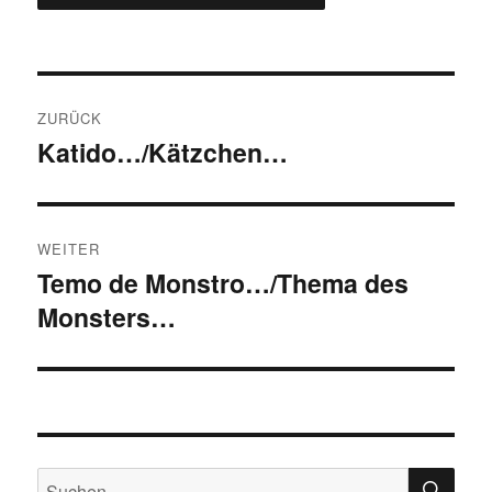
Beitragsnavigation
ZURÜCK
Katido…/Kätzchen…
Vorheriger
Beitrag:
WEITER
Temo de Monstro…/Thema des
Nächster
Monsters…
Beitrag:
SU
Suchen