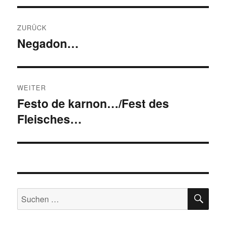
Beitragsnavigation
ZURÜCK
Negadon…
Vorheriger
Beitrag:
WEITER
Festo de karnon…/Fest des
Nächster
Fleisches…
Beitrag:
SU
Suchen
nach: