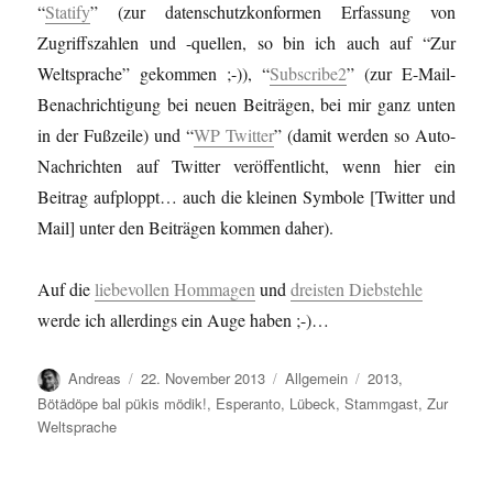
“
Statify
” (zur datenschutzkonformen Erfassung von
Zugriffszahlen und -quellen, so bin ich auch auf “Zur
Weltsprache” gekommen ;-)), “
Subscribe2
” (zur E-Mail-
Benachrichtigung bei neuen Beiträgen, bei mir ganz unten
in der Fußzeile) und “
WP Twitter
” (damit werden so Auto-
Nachrichten auf Twitter veröffentlicht, wenn hier ein
Beitrag aufploppt… auch die kleinen Symbole [Twitter und
Mail] unter den Beiträgen kommen daher).
Auf die
liebevollen Hommagen
und
dreisten Diebstehle
werde ich allerdings ein Auge haben ;-)…
Autor
Veröffentlicht
Kategorien
Schlagwörter
Andreas
22. November 2013
Allgemein
2013
,
am
Bötädöpe bal pükis mödik!
,
Esperanto
,
Lübeck
,
Stammgast
,
Zur
Weltsprache