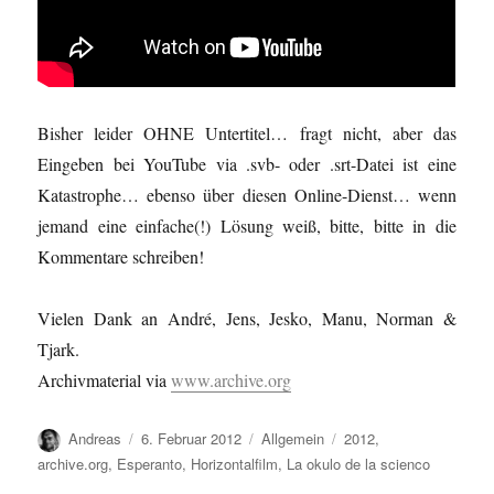
Bisher leider OHNE Untertitel… fragt nicht, aber das
Eingeben bei YouTube via .svb- oder .srt-Datei ist eine
Katastrophe… ebenso über diesen Online-Dienst… wenn
jemand eine einfache(!) Lösung weiß, bitte, bitte in die
Kommentare schreiben!
Vielen Dank an André, Jens, Jesko, Manu, Norman &
Tjark.
Archivmaterial via
www.archive.org
Autor
Veröffentlicht
Kategorien
Schlagwörter
Andreas
6. Februar 2012
Allgemein
2012
,
am
archive.org
,
Esperanto
,
Horizontalfilm
,
La okulo de la scienco