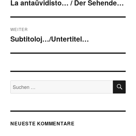
La antaŭvidisto… / Der Sehende…
Vorheriger
Beitrag:
WEITER
Subtitoloj…/Untertitel…
Nächster
Beitrag:
SU
Suchen
nach:
NEUESTE KOMMENTARE