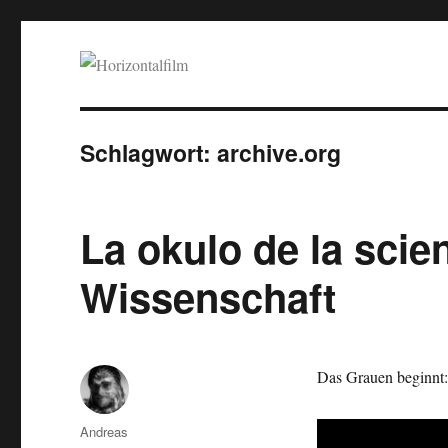
Horizontalfilm
SciFi, Horror, B-Movies, Stop-Motion, Animation, Musik
Schlagwort:
archive.org
La okulo de la scie
Wissenschaft
Das Grauen beginnt:
Autor
Andreas