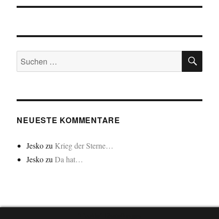
SU
Suchen
nach:
NEUESTE KOMMENTARE
Jesko
zu
Krieg der Sterne…
Jesko
zu
Da hat…
"Cookie"-Einstellungen