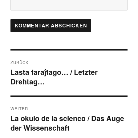
Beitragsnavigation
ZURÜCK
Lasta faraĵtago… / Letzter
Vorheriger
Drehtag…
Beitrag:
WEITER
La okulo de la scienco / Das Auge
Nächster
der Wissenschaft
Beitrag: