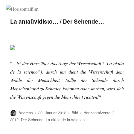
Horizontalfilm
La antaŭvidisto… / Der Sehende…
“
…ist der Herr über das Auge der Wissenschaft (“La okulo
de la scienco”), durch ihn dient die Wissenschaft dem
Wohle der Menschheit. Sollte der Sehende durch
Menschenhand zu Schaden kommen oder sterben, wird sich
die Wissenschaft gegen die Menschheit richten!
“
Autor
Veröffentlicht
Format
Kategorien
Schlagwör
Andreas
30. Januar 2012
Bild
Horizontalverse
am
2012
,
Der Sehende
,
La okulo de la scienco