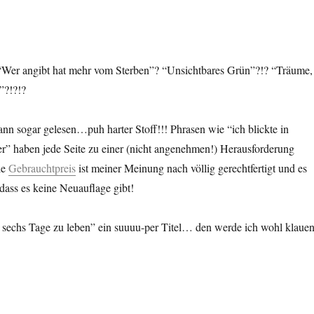
“Wer angibt hat mehr vom Sterben”? “Unsichtbares Grün”?!? “Träume,
”?!?!?
ann sogar gelesen…puh harter Stoff!!! Phrasen wie “ich blickte in
er” haben jede Seite zu einer (nicht angenehmen!) Herausforderung
le
Gebrauchtpreis
ist meiner Meinung nach völlig gerechtfertigt und es
dass es keine Neuauflage gibt!
h sechs Tage zu leben” ein suuuu-per Titel… den werde ich wohl klaue