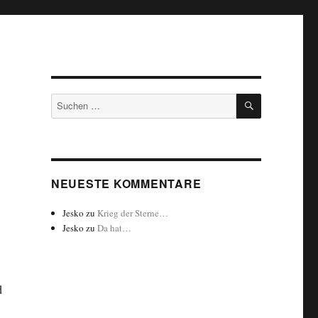
SUCHEN
Suchen
nach:
NEUESTE KOMMENTARE
Jesko
zu
Krieg der Sterne…
Jesko
zu
Da hat…
d