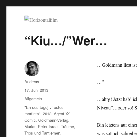
Horizontalfilm
SciFi, Horror, B-Movies, Stop-Motion, Animation, Musik
“Kiu…/”Wer…
…Goldmann liest i
Autor
Andreas
…”
Veröffentlicht
17. Juni 2013
am
Kategorien
Allgemein
…ahrg! Jetzt hab’ ic
Schlagwörter
"En ses tagoj vi estos
Niveau”…oder so! Sc
mortinta"
,
2013
,
Agent X9
Comic
,
Goldmann-Verlag
,
Bin letztens auf ei
Murks
,
Peter Israel
,
Träume
,
Trips und Tantiemen
,
was soll ich schre