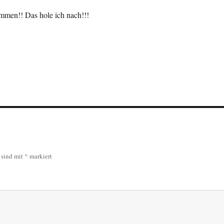
men!! Das hole ich nach!!!
r sind mit
*
markiert