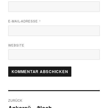
E-MAIL-ADRESSE
*
WEBSITE
Beitragsnavigation
ZURÜCK
Ankoraŭ…/Noch…
Vorheriger