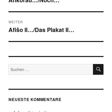
Beitrag:
WEITER
Afiŝo II…/Das Plakat II…
Nächster
Beitrag:
SU
Suchen
nach:
NEUESTE KOMMENTARE