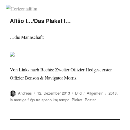
Horizontalfilm
Afiŝo I…/Das Plakat I…
…die Mannschaft:
Von Links nach Rechts: Zweiter Offizier Hedges, erster
Offizier Benson & Navigator Morris.
Autor
Veröffentlicht
Format
Kategorien
Schlagwörte
Andreas
12. Dezember 2013
Bild
Allgemein
2013
,
am
la mortiga fuĝo tra spaco kaj tempo
,
Plakat
,
Poster