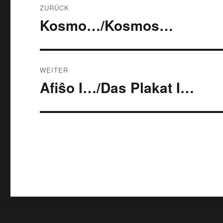
ZURÜCK
Kosmo…/Kosmos…
Vorheriger
Beitrag:
WEITER
Afiŝo I…/Das Plakat I…
Nächster
Beitrag: