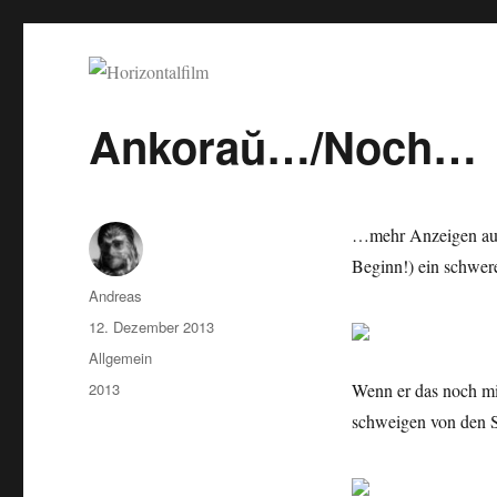
Horizontalfilm
SciFi, Horror, B-Movies, Stop-Motion, Animation, Musik
Ankoraŭ…/Noch…
…mehr Anzeigen a
Beginn!) ein schwer
Autor
Andreas
Veröffentlicht
12. Dezember 2013
am
Kategorien
Allgemein
Schlagwörter
2013
Wenn er das noch mi
schweigen von den S