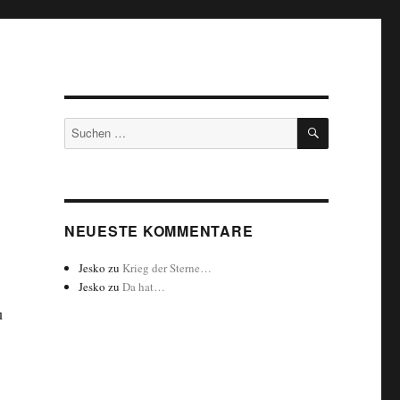
SUCHEN
Suchen
nach:
NEUESTE KOMMENTARE
Jesko
zu
Krieg der Sterne…
Jesko
zu
Da hat…
u