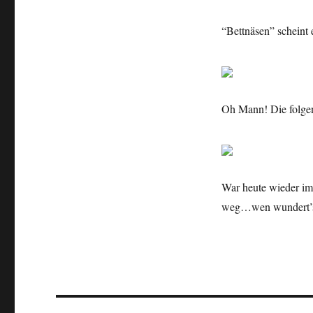
“Bettnäsen” scheint
Oh Mann! Die folgend
War heute wieder i
weg…wen wundert