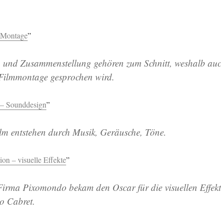
d Montage
”
 und Zusammenstellung gehören zum Schnitt, weshalb au
 Filmmontage gesprochen wird.
 – Sounddesign
”
lm entstehen durch Musik, Geräusche, Töne.
sion – visuelle Effekte
”
Firma Pixomondo bekam den Oscar für die visuellen Effekt
o Cabret.