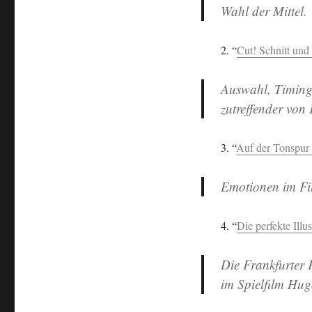
Wahl der Mittel.
2. “
Cut! Schnitt un
Auswahl, Timing
zutreffender von
3. “
Auf der Tonspur
Emotionen im Fi
4. “
Die perfekte Illu
Die Frankfurter 
im Spielfilm Hug