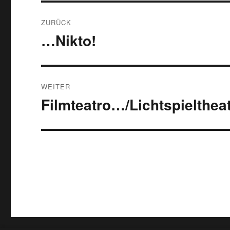
Beitragsnavigation
ZURÜCK
…Nikto!
Vorheriger
Beitrag:
WEITER
Filmteatro…/Lichtspielthe
Nächster
Beitrag: