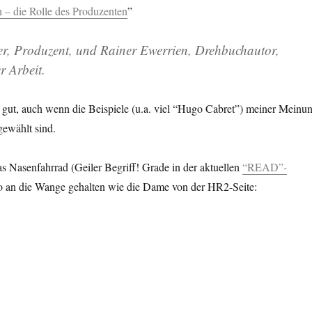
h – die Rolle des Produzenten
”
r, Produzent, und Rainer Ewerrien, Drehbuchautor,
r Arbeit.
z gut, auch wenn die Beispiele (u.a. viel “Hugo Cabret”) meiner Meinu
gewählt sind.
das Nasenfahrrad (Geiler Begriff! Grade in der aktuellen
“READ”-
o an die Wange gehalten wie die Dame von der HR2-Seite: