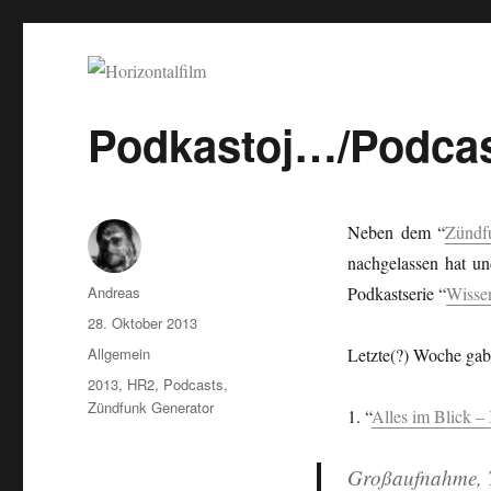
Horizontalfilm
SciFi, Horror, B-Movies, Stop-Motion, Animation, Musik
Podkastoj…/Podca
Neben dem “
Zündf
nachgelassen hat un
Autor
Andreas
Podkastserie “
Wisse
Veröffentlicht
28. Oktober 2013
am
Kategorien
Allgemein
Letzte(?) Woche gab
Schlagwörter
2013
,
HR2
,
Podcasts
,
Zündfunk Generator
1. “
Alles im Blick –
Großaufnahme, T