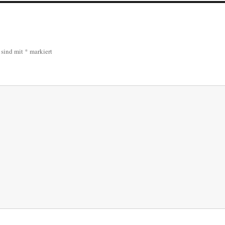
r sind mit
*
markiert