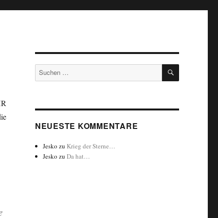
SUCHEN
Suchen
nach:
HR
ie
NEUESTE KOMMENTARE
Jesko
zu
Krieg der Sterne…
Jesko
zu
Da hat…
e