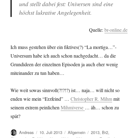
und stellt dabei fest: Universen sind eine
höchst lukrative Angelegenheit.
Quelle:
br-online.de
Ich muss gestehen über ein fiktives(?) “La mortiga…”-
Universum habe ich auch schon nachgedacht… da die
Grundideen der einzelnen Episoden ja auch eher wenig
miteinander zu tun haben…
Wie weit sowas sinnvoll(?!?!?) ist… naja… will nicht so
enden wie mein “Erzfeind” …
Christopher R. Mihm
mit
seinem extrem peinlichen
Mihmiverse
… äh… schon zu
spät?
Autor
Veröffentlicht
Kategorien
Schlagwörter
Andreas
10. Juli 2013
Allgemein
2013
,
Br2
,