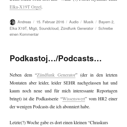
Elka-X19T Orgel
.
Autor
Veröffentlicht
Format
Kategorien
Schlagwörter
Andreas
15. Februar 2016
Audio
Musik
Bayern 2
,
am
Elka X19T
,
Migö
,
Soundcloud
,
Zündfunk Generator
Schreibe
zu
einen Kommentar
Algäuische
Folklore…
Podkastoj…/Podcasts…
Neben dem “
Zündfunk Generator
” (der in den letzten
Montaten aber leider, leider SEHR nachgelassen hat und
kaum noch neue und für mich interessante Reportagen
bringt) ist die Podkastserie “
Wissenswert
” vom HR2 einer
der wenigen Podcasts die ich abonniert habe.
Letzte(?) Woche gabe es dort einen kleinen “Chraskurs