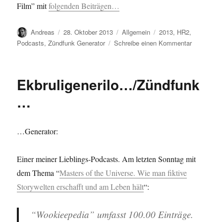
Film” mit
folgenden Beiträgen…
Autor
Veröffentlicht
Kategorien
Schlagwörter
Andreas
28. Oktober 2013
Allgemein
2013
,
HR2
,
am
zu
Podcasts
,
Zündfunk Generator
Schreibe einen Kommentar
Podkasto
Ekbruligenerilo…/Zündfunk
…
…Generator:
Einer meiner Lieblings-Podcasts. Am letzten Sonntag mit
dem Thema “
Masters of the Universe. Wie man fiktive
Storywelten erschafft und am Leben hält
“:
“Wookieepedia” umfasst 100.00 Einträge.