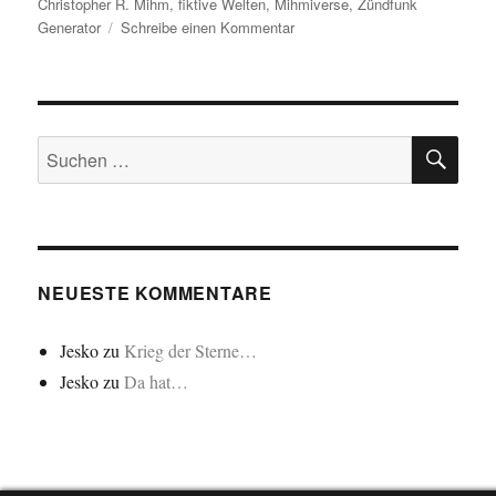
am
Christopher R. Mihm
,
fiktive Welten
,
Mihmiverse
,
Zündfunk
zu
Generator
Schreibe einen Kommentar
Ekbruligenerilo…/Zündfunk…
SU
Suchen
nach:
NEUESTE KOMMENTARE
Jesko
zu
Krieg der Sterne…
Jesko
zu
Da hat…