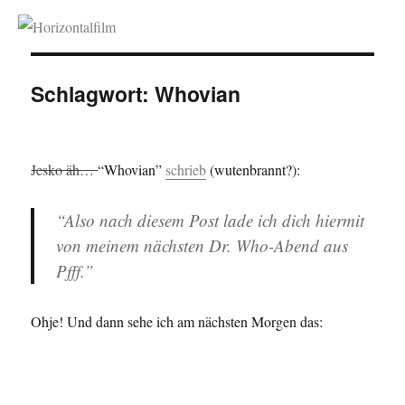
Horizontalfilm
Schlagwort:
Whovian
Jesko äh…
“Whovian”
schrieb
(wutenbrannt?):
“Also nach diesem Post lade ich dich hiermit
von meinem nächsten Dr. Who-Abend aus
Pfff.”
Ohje! Und dann sehe ich am nächsten Morgen das: