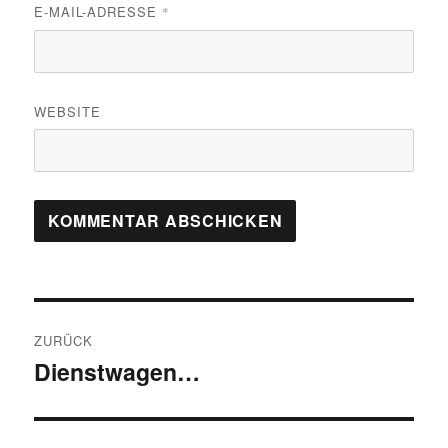
E-MAIL-ADRESSE
*
WEBSITE
Beitragsnavigation
ZURÜCK
Dienstwagen…
Vorheriger
Beitrag: