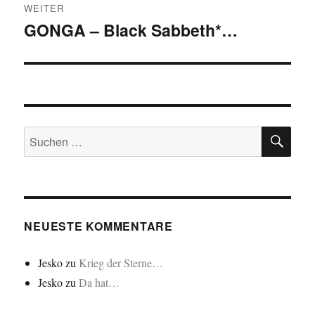
WEITER
GONGA – Black Sabbeth*…
Nächster
Beitrag:
SU
Suchen
nach:
NEUESTE KOMMENTARE
Jesko
zu
Krieg der Sterne…
Jesko
zu
Da hat…