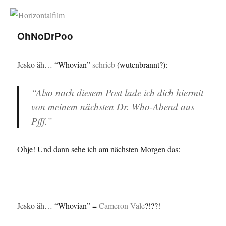
Horizontalfilm
OhNoDrPoo
Jesko äh…
“Whovian”
schrieb
(wutenbrannt?):
“Also nach diesem Post lade ich dich hiermit
von meinem nächsten Dr. Who-Abend aus
Pfff.”
Ohje! Und dann sehe ich am nächsten Morgen das:
Jesko äh…
“Whovian” =
Cameron Vale
?!??!