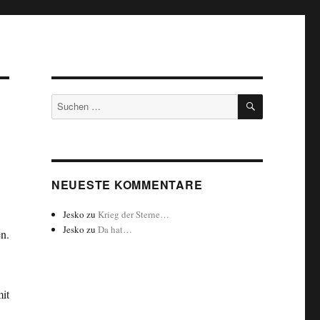
SUCHEN
Suchen
nach:
NEUESTE KOMMENTARE
Jesko
zu
Krieg der Sterne…
Jesko
zu
Da hat…
n.
it