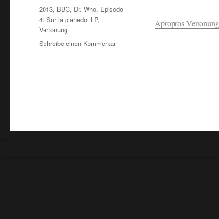
Schlagwörter
2013
,
BBC
,
Dr. Who
,
Episodo
4: Sur la planedo
,
LP
,
Apropros Vertonu
Vertonung
zu
Schreibe einen Kommentar
Tonigi…/Vertonung…