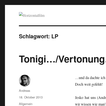
Horizontalfilm
SciFi, Horror, B-Movies, Stop-Motion, Animation, Musik
Schlagwort:
LP
Tonigi…/Vertonun
…und da dachte ich d
Doch weit gefehlt!
Autor
Andreas
Veröffentlicht
18. Oktober 2013
Jesko hat uns (Andr
am
Kategorien
Allgemein
wir wissen wie man’s