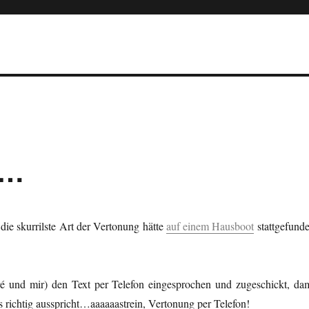
g…
ie skurrilste Art der Vertonung hätte
auf einem Hausboot
stattgefunde
é und mir) den Text per Telefon eingesprochen und zugeschickt, dam
 richtig ausspricht…aaaaaastrein, Vertonung per Telefon!